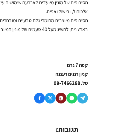
הסירופים של מונין מיועדים לארבעה שימושים עי
אלכוהול, ובישול ואפיה.
הסירופים מיוצרים מחומרי גלם טבעיים ומובחרים
בארץ ניתן להשיג מעל 40 טעמים של מונין המיובאים ע"י ibbls (חטיבת האלכוהול של קוקה-קולה ישראל).
קפה 7 גרם
קניון רננים רעננה
טל. 09-7466288
תגובות
0