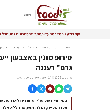
יין
חדש על המדף
מסעדות
מתכונים
מתכונים לחגים
כל ה
ראשי
»
כתבות
»
בתי קפה
»
סירופ מונין באצבעון ייעודי לבתי קפה כבר מ
גרם" רעננה
פורסם ב-14.8.2006 | מאת:
מערכת אכול ושאטו
הסירופים של מונין מיועדים לארבעה שי
אלכוהוליים, הכנת משקאות ללא אלכוהו