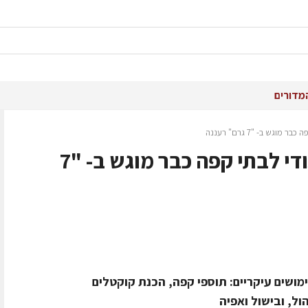
מדורים
וגש ב- "7 גרם" רעננה
סירופ מונין באצבעון ייעודי לבתי קפה כבר מוגש ב- "7
מושים עיקריים: תוספי קפה, הכנת קוקטלים
ל, ובישול ואפיה