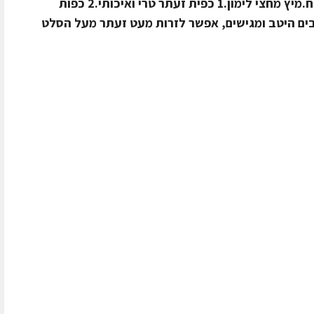
החומרים הבאים:2 כפות שמן זית משובח.מיץ מחצי לימון.1 כפית זעתר טרי ואיכותי.2 כפות
ים היטב ומגישים, אפשר לזרות מעט זעתר מעל הסלט