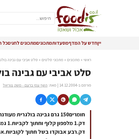
יין
חדש על המדף
מסעדות
מתכונים
מתכונים לחגים
כל ה
ראשי
»
מתכונים
»
מתכוני סלטים
»
סלט אביבי עם גבינה בולג
סלט אביבי עם גבינה בו
פורסם ב-14.12.2004 | מאת:
השף עמי ברעם - משק צוריאל
דק.רבע אבוקדו בשל חתוך לקוביות.או