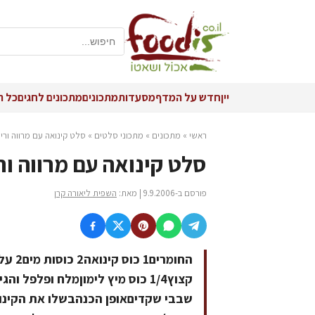
יין
חדש על המדף
מסעדות
מתכונים
מתכונים לחגים
כל ה
ראשי
»
מתכונים
»
מתכוני סלטים
»
סלט קינואה עם מרווה ורימ
סלט קינואה עם מרווה ור
פורסם ב-9.9.2006 | מאת:
השפית ליאורה קרן
קצוץ1/4 כוס מיץ לימוןמלח ופלפל