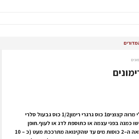
מדורים
ונים
ימונים
החומרים1 כוס קינואה2 כוסות מים2 עלי מרוה קצוצים1 כוס גרגרי רימון1/2 כוס גבעול סלרי
 והגישו כמנה בפני עצמה או כתוספת לדג או לעוף.חופן
שבבי שקדיםאופן הכנהבשלו את הקינואה ה–2 כוסות מים עד שהקינואה מתרככת מעט (כ – 10