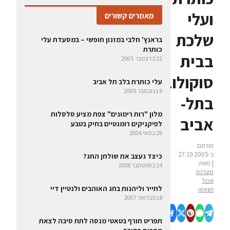
ועלי
מאמרים קשורים
שלכת
בראנץ' חלבי במזנון חופשי – במסעדת עלי
כותרת
בבית
22 בדצמבר 2005
סוקולוב
עלי כותרת בלב תל אביב
6 בנובמבר 2005
בתל-
מלון "רות רימונים" צפת מציע סלסלות
אביב
לפיקניקים רומנטיים בחיק בטבע
29 במאי 2006
פורסם
ב-27.10.2005
כיצד נעצב את שולחן החג?
| מאת:
24 בספטמבר 2008
מערכת
אכול
לתייר וליהנות בחג האוהבים ולנטיין דיי
ושאטו
8 בפברואר 2007
תפריט חורף בטאטי מנסה לתת סיבה לצאת