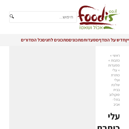
🔍
יין
חדש על המדף
מסעדות
מתכונים
מתכונים לחגים
כל המדורים
ראשי
»
כתבות
»
מסעדות
»
עלי
כותרת
ועלי
שלכת
בבית
סוקולוב
בתל-
אביב
עלי
כותרת