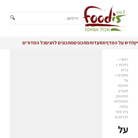
🔍
יין
חדש על המדף
מסעדות
מתכונים
מתכונים לחגים
כל המדורים
ראשי
»
כתבות
»
ברים
ופאבים
»
על
חורבות
מועדון
הפינגווין
המיתולוגי
נפתח
בית ספר
לברמנים
על