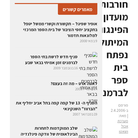
חורבות
מאמרים קשורים
מועדון
אופיר שפיגל – תקשורת וקשרי ממשל יטפל
הפינגווין
בתקציב יחסי הציבור של בית הספר המרכזי
למלונאות תדמור
המיתולוגי
9 במאי 2008
נפתח
סניף חדש לרשת בתי הספר
לברמנים זמן אמיתי בבאר שבע
בית
16 בנובמבר 2009
ספר
לאטה ארט – מה זה בעצם?
לברמנים
14 באפריל 2008
הסניף ה- 13 של קפה קפה בתל אביב יחליף את
פורסם
"הברווז" השנקינאי
ב-2.4.2006
19 בפברואר 2007
| מאת:
מערכת
אכול
שלב המוקדמות לתחרות
ושאטו
הבינלאומית של וודקה פינלנדיה