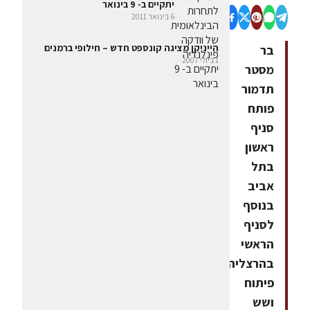
יתקיים ב- 9 בינואר
6 בינואר 2011
הייניקן מציגה קונספט חדש – חילופי ברמנים
בר
1 ביולי 2007
מסטר
תדמור
פותח
סניף
ראשון
בתל
אביב
בנוסף
לסניף
הראשי
בהרצליה
פיתוח
ושש