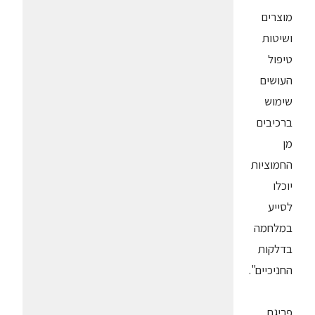
מוצרים
ושיטות
טיפול
העושים
שימוש
ברכיבים
מן
החמוציות
יוכלו
לסייע
במלחמה
בדלקות
החניכיים".
פריגת