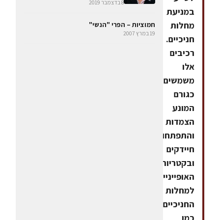
8 בדצמבר 2019
במניעת
מחלות
חמוציות – הפרי "הנשי"
19 במרץ 2007
חניכיים.
רכיבים
אלו
משמשים
כגורם
המונע
הצמדות
והתפתחות
חיידקים
ובקטריות
האופייניים
למחלות
החניכיים,
כמו