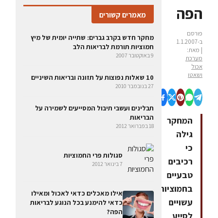
הפה
מאמרים קשורים
פורסם
מחקר חדש בקרב גברים: שתייה יומית של מיץ
ב-1.1.2007
חמוציות תורמת לבריאות הלב
| מאת:
9 באוקטובר 2007
מערכת
אכול
ושאטו
10 שאלות נפוצות על תזונה ובריאות השיניים
27 בנובמבר 2010
תבלינים ועשבי תיבול המסייעים לשמירה על
הבריאות
המחקר
18 בפברואר 2012
גילה
כי
סגולות פרי החמוציות
רכיבים
7 בינואר 2012
טבעיים
בחמוציות
אילו מאכלים כדאי לאכול ומאילו
עשויים
כדאי להימנע בכל הנוגע לבריאות
הפה?
לסייע