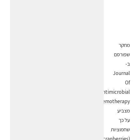
מחקר
שפורסם
ב-
Journal
Of
Antimicrobial
Chemotherapy,
מצביע
על כך
שחמוציות
(cranberries)