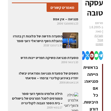
עסקה
מאמרים קשורים
טובה
פנגיאה – אין אפס
פורסם
23 בספטמבר 2006
ב-1.8.2005
| מאת:
מערכת
מסעדה חדשה של מלונות דן בהודו
אכול
בהובלת השף הישראלי רועי סופר
ושאטו
30 בדצמבר 2018
מסעדת פנגיאה משיקה תפריט יינות חדש
10 בינואר 2006
בראשית
השפים של מסעדת פנגיאה ופודארט יבשלו
הייתה
יחדיו באירוע קולינרי צרפתי – אסיאתי
פנגיאה:
14 באוגוסט 2006
אם
הילה אלפרט והשף רועי סופר
כל
מצטרפים לסגל המרצים של בישולים
היבשות.
– בית הספר הגבוה לקולינריה
17 במאי 2009
דורון