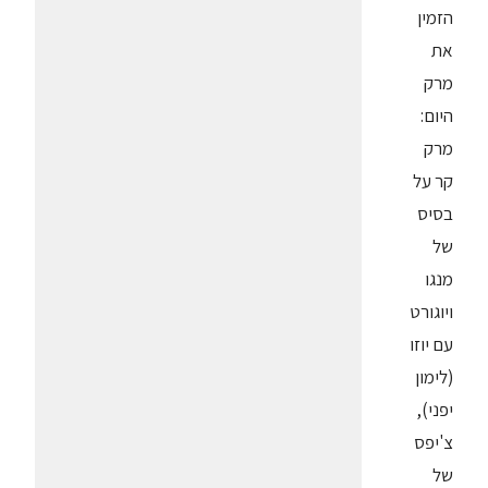
הזמין
את
מרק
היום:
מרק
קר על
בסיס
של
מנגו
ויוגורט
עם יוזו
(לימון
יפני),
צ'יפס
של