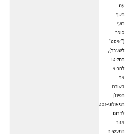
עם
השף
רועי
סופר
("איסט"
לשעבר),
החליטו
להביא
את
בשורת
הפיוז'ן
הגיאולוגי-גסטרונומי
לדרום
אזור
התעשייה