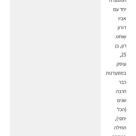
המסעדה
יחד עם
אביו
דורון
שוחט.
רון, בן
25,
עוסק
במסעדנות
כבר
הרבה
שנים
(הכל
יחסי),
תחילה