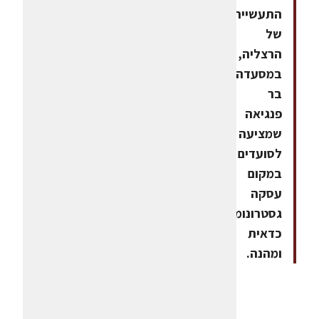
התעשייה
של
הרצליה,
במסעדה
בר
פנגיאה
שמציעה
לסועדים
במקום
עסקה
גסטרונומית
כדאית
ומהנה.