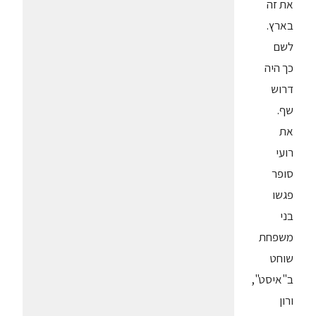
את זה
בארץ.
לשם
כך היה
דרוש
שף.
את
רועי
סופר
פגשו
בני
משפחת
שוחט
ב"איסט",
ורון