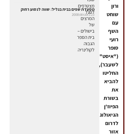
ורון
מסעדת שפים בבית בגליל: שווה לנסוע רחוק
שוחט
23 באוגוסט 2008
עם
השף
רועי
סופר
("איסט"
לשעבר),
החליטו
להביא
את
בשורת
הפיוז'ן
הגיאולוגי-גסטרונומי
לדרום
אזור