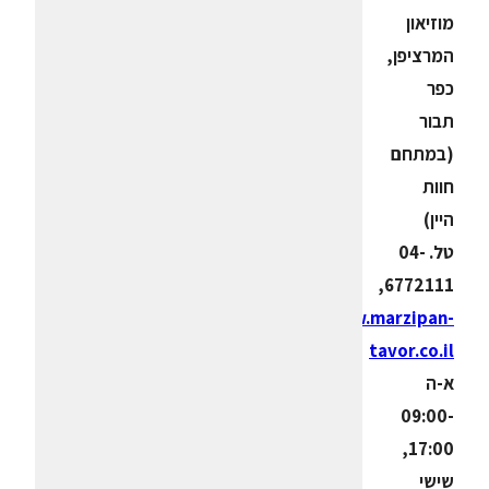
מוזיאון
המרציפן,
כפר
תבור
(במתחם
חוות
היין)
טל. 04-
6772111,
www.marzipan-
tavor.co.il
א-ה
09:00-
17:00,
שישי