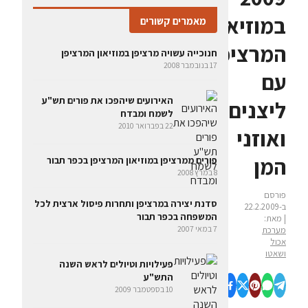
במוזיאון
מאמרים קשורים
המרציפן
חנוכייה עשויה מרציפן במוזיאון המרציפן
17 בנובמבר 2008
עם
האירועים שיהפכו את פורים תש"ע
ליצנים
לשמח ומבדח
22 בפברואר 2010
ואוזני
המן
פורים ממרציפן במוזיאון המרציפן בכפר תבור
8 במרץ 2008
פורסם
סדנת יצירה במרציפן ותחרות פיסול ארצית לכל
ב-22.2.2009
המשפחה בכפר תבור
| מאת:
7 במאי 2007
מערכת
אכול
ושאטו
פעילויות וטיולים לראש השנה
התש"ע
10 בספטמבר 2009