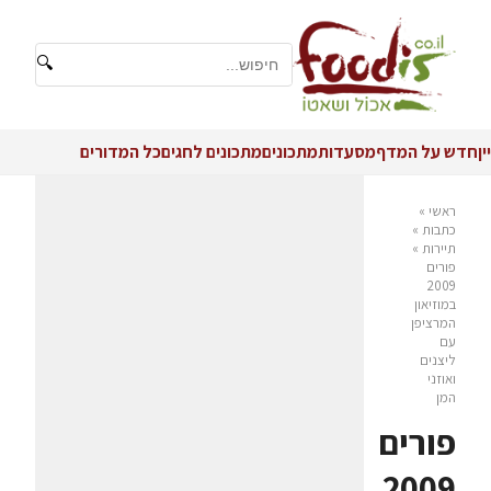
🔍
יין
חדש על המדף
מסעדות
מתכונים
מתכונים לחגים
כל המדורים
ראשי
»
כתבות
»
תיירות
»
פורים
2009
במוזיאון
המרציפן
עם
ליצנים
ואוזני
המן
פורים
2009