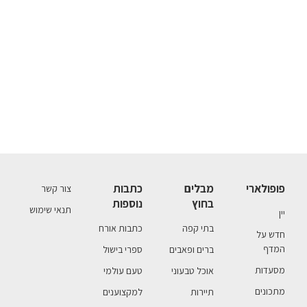
פופולארי
מבלים
כתבות
צור קשר
בחוץ
נוספות
תנאי שימוש
יין
בתי קפה
כתבות אורח
חדש על
המדף
ברים ופאבים
ספרי בישול
מסעדות
אוכל טבעוני
טעם עולמי
מתכונים
תיירות
למקצוענים