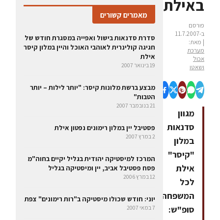
באילת
מאמרים קשורים
פורסם
ב-11.7.2007
סדרת סדנאות בישול ואפייה במסגרת חודש של
| מאת:
חגיגה קולינרית לאוהבי האוכל והיין במלון קיסר
מערכת
אילת
אכול
19 בינואר 2007
ושאטו
מבצע ברשת מלונות קיסר: "יותר לילות – יותר
הטבות"
21 בנובמבר 2007
מגוון
סדנאות
פסטיבל יין במלון רימונים נפטון אילת
2 במרץ 2007
במלון
"קיסר"
המרכז למיסטיקה יהודית בגליל יקיים בחוה"מ
אילת
פסח פסטיבל אביב, יין ומיסטיקה בגליל
12 במרץ 2006
לכל
המשפחה,
יוני: חודש שכולו מיסטיקה ב"רות רימונים" צפת
סופ"ש:
7 במאי 2007