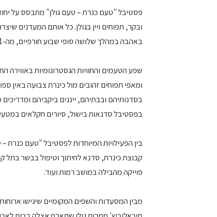
פסטיבל "טעם כנרת – טעם גולן" מתבסס על יחודו 
ובקר, תפוחים ויין בגולן. כל אותם המעדנים שיצ
באהבה במהלך שלושה סופי שבוע חורפיים, מה-1 בדצמבר ועד ה-17 בדצמבר, 2005.
שפע הטעמים והחוויות הגסטרונומיות באווירה הח
ומאפי תפוחים זהובים מול כינרת צבועה באין ספ
בסדנותיהם ובבתיהם, ייננים ביקביהם ומדריכים מיו
בפסטיבל סדנאות בישול, סיורים חקלאים במטעים,
בין הפעילויות המיוחדות לפסטיבל "טעם כנרת – ט
קבוצת כינרת, סדנא לחיתוך וטיפול בבשר בתל קצי
פוייקה מהבילה במושב רמות ועוד.
מבין המסעדות והשפים המקומיים שיגישו ארוחות 
מיכאלוביץ' ממרום גולן שתארח אצלה בבית לאר