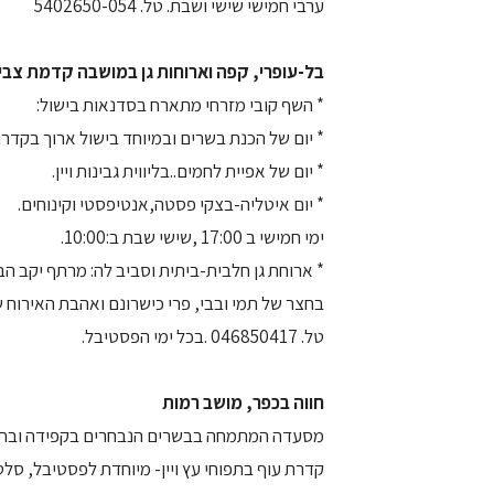
ערבי חמישי שישי ושבת. טל. 5402650-054
בל-עופרי, קפה וארוחות גן במושבה קדמת צבי
* השף קובי מזרחי מתארח בסדנאות בישול:
* יום של הכנת בשרים ובמיוחד בישול ארוך בקדרו
* יום של אפיית לחמים..בליווית גבינות ויין.
* יום איטליה-בצקי פסטה,אנטיפסטי וקינוחים.
ימי חמישי ב 17:00 ,שישי שבת ב:10:00.
* ארוחת גן חלבית-ביתית וסביב לה: מרתף יקב הבית
בחצר של תמי ובבי, פרי כישרונם ואהבת האירוח 
טל. 046850417 .בכל ימי הפסטיבל.
חווה בכפר, מושב רמות
מסעדה המתמחה בבשרים הנבחרים בקפידה ובתבש
קדרת עוף בתפוחי עץ ויין- מיוחדת לפסטיבל, סלט