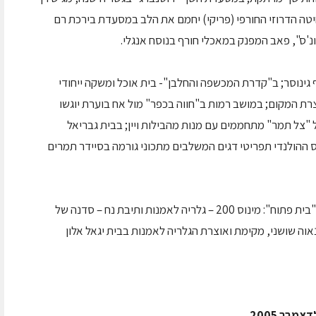
יטה הדרוזי החורפי (פריקי) יחמם את הלב במסעדת בירכת רם
'ס", פאב המפנק במאכלי חורף בנוסח אנגלי.
 גינוסר; ב"קדרת המכשפה והחלבן"- בית אוכל ומשקה ייחודי
רת המקום; במושב רמות ב"חווה בכפר" מול אח בוערת יוגשו
 "צל תמר" מתחממים עם מנות מהבילות ויין; בבית גבריאל
ההולנדי תפריטי דגים המשלבים מתכוני גורמה בסיידר תמרים
בין האמנים שיפתחו את הגלריות שלהם במסגרת "בית פתוח": מינוס 200 – גלריה לאמנות ותיבת נח – סדנה של
וה שושני, מקימת ואוצרת הגלריה לאמנות בבית יגאל אלון