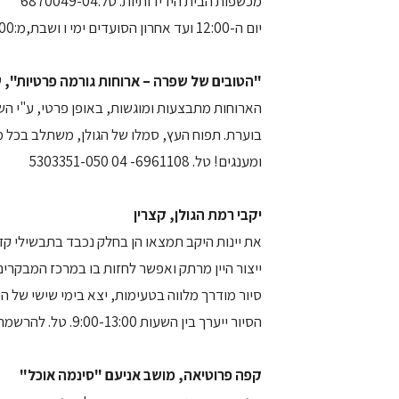
מכשפות הבית הידידותיות. טל.6870049-04
יום ה-12:00 ועד אחרון הסועדים ימי ו ושבת,מ:10:00 ועד אחרון הסועדים
"הטובים של שפרה – ארוחות גורמה פרטיות", ש
הארוחות מתבצעות ומוגשות, באופן פרטי, ע"י הש
בוערת. תפוח העץ, סמלו של הגולן, משתלב בכל 
ומענגים! טל. 6961108- 04 5303351-050
יקבי רמת הגולן, קצרין
את יינות היקב תמצאו הן בחלק נכבד בתבשילי קד
ייצור היין מרתק ואפשר לחזות בו במרכז המבקרים
סיור מודרך מלווה בטעימות, יצא בימי שישי של הפ
הסיור ייערך בין השעות 9:00-13:00. טל. להרשמה: 6968435-04
קפה פרוטיאה, מושב אניעם "סינמה אוכל"