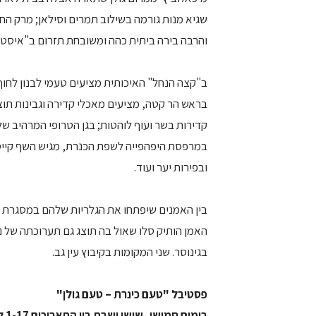
שגיא מנות גורמה בשילוב תמרים וסילאן; מרק הח
והרבה בירה ביתית כהה ומשובחת תזרום ב"איסטונ
ב"קצה הנחל" האיכותית מציעים טעמי לבנון לחוף
בראש הר קטה, מציעים מאכלי קדירה וגבינות תוצ
קדירות בשר ועוף לוהטות; בגן הטרופי המרהיב של
במרפסת היפהפייה לשפת הכנרת, מגיש השף קייס 
ובפירות יער ועוד.
האמן הותיק סלו שאול בה תוצג גם תערוכתה של נא
בגינוסר. שני המקומות בקיבוץ עין גב.
פסטיבל "טעם כינרת – טעם גולן"
בימים חמישי, שישי ושבת בין התאריכים 1-17 לדצמבר 2005