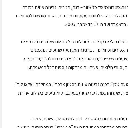
הגסטרונומי של כל אזור – דגה, תמרים וגבינות עיזים בכנרת
רו הבשלנים והבשלניות המקומיים מתנובת האזור מוגשים למטיילים
ורפית כוללים קדירות מהבילות מול מראות של הרים בערפילים
ור אפורים וכחולים… בחגיגה המקומית שותפים גם אמנים
מנים שיסיירו עם האורחים בנופי הכינרת והגולן. עוד יתקיימו
 סיורי חלוצים ופעילויות מרתקות נוספות לכל המשפחה.
עם גולן": הכנת גבינות עיזים בסגנון צרפתי, במחלבת "אל & לור"-
ר, שיט והדגמת דיג רשתות בעין גב, טיול ג'יפים בשילוב ארוחת
ומנות מיוחדות לפסטיבל, ניתן למצוא את: השפית שפרה
וחת שף מרתקת; במסעדת השף "רוטנברג" בגשר הישנה, מגיש רן