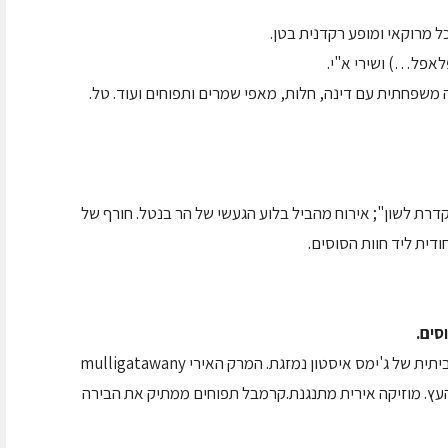
ל מרוקאי ומופע רקדנית בטן.
לאפל…) ושירי א"י.
משפחתית עם דינה, חלות, מאפי שמרים ותפוחים ועוד. טל.
קדרת לשון"; אירוח מהביל בלוע הגעשי של הר בנטל. חורף של
ית ליד חוות הסוסים.
סים.
בחוץ- ערפלים רטובים. בפנים- אח בוערת, בירה ביתית של ג'ימס איסטון נמזגת. המרק האירי mulligatawany
העץ. מוזיקה אירית מתנגנת.קרמבל תפוחים ממתיק את הבירה