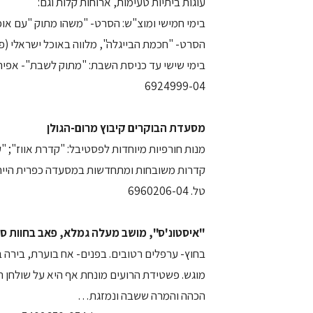
עוגות ביתיות טעימות, ארוחות קלות וגם:
בימי חמישי ומוצ"ש: הסרט- "משהו מתוק "עם אוכ
הסרט- "חכמת הבייגלה", מלווה באוכל ישראלי (פ
בימי שישי עד כניסת השבת: "מתוק לשבת"- אפיה 
6924999-04
מסעדת הבוקרים קיבוץ מרום-הגולן
מנות חורפיות מיוחדות לפסטיבל: "קדרת אווז"; "
קדרות משובחות ומתחדשות במסעדה כפרית הייחוד
טל. 6960206-04
"איסטונ'ס", מושב מעלה גמלא, פאב בחוות סו
מוגש. פשטידת הרועים מונחת אף היא על שולחן 
הכהה והמרה ששבה ונמזגת…