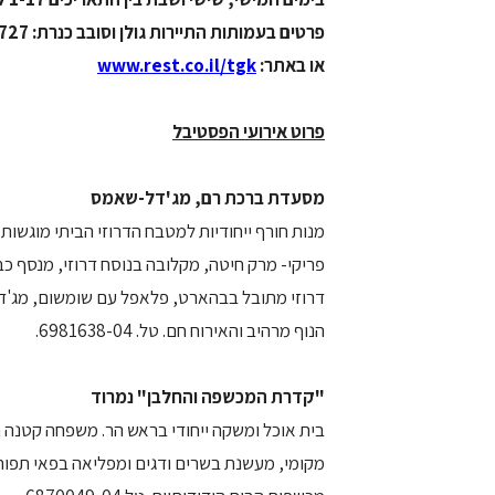
פרטים בעמותות התיירות גולן וסובב כנרת: 04-6752727, 04-6962885
או באתר:
www.rest.co.il/tgk
פרוט אירועי הפסטיבל
מסעדת ברכת רם, מג'דל-שאמס
מנות חורף ייחודיות למטבח הדרוזי הביתי מוגשות 
פריקי- מרק חיטה, מקלובה בנוסח דרוזי, מנסף כ
דרוזי מתובל בבהארט, פלאפל עם שומשום, מג'דרה
הנוף מרהיב והאירוח חם. טל. 6981638-04.
"קדרת המכשפה והחלבן" נמרוד
בית אוכל ומשקה ייחודי בראש הר. משפחה קטנה 
מקומי, מעשנת בשרים ודגים ומפליאה בפאי תפוחים