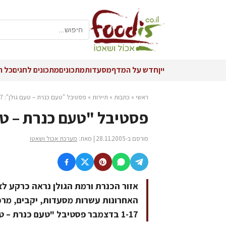
יין
חדש על המדף
מסעדות
מתכונים
מתכונים לחגים
כל ה
ראשי
»
כתבות
»
תיירות
»
פסטיבל "טעם כנרת – טעם גולן": 1-17 בדצמבר
פסטיבל "טעם כנרת – טעם גולן":
פורסם ב-28.11.2005 | מאת:
מערכת אכול ושאטו
אזור הכנרת ורמת הגולן נראה כרקע לצ
האחרונות עשרות מסעדות, יקבים, מרכז
1-17 בדצמבר פסטיבל "טעם כנרת – טעם גולן", ביוזמת עמותות התיירות סובב כנרת וגולן