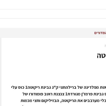
מדורים
טה
חומרים ל 4 אנשים1 חבילה חצי ק"ג פסטת מפלדינה של ברילהחצי ק"ג גבינת ריקוטה1 כוס עלי
בזיליקום קצוצים גס2 כפות חמאה1 כוס גבינת פרמז'ן מגורדת1 צנצנת רוטב פומודורו של
י מערבבים את הריקוטה, הבזיליקום וחצי מכמות