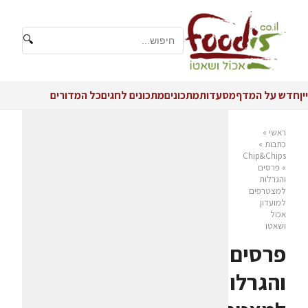
🔍
יין
חדש על המדף
מסעדות
מתכונים
מתכונים לחגים
כל המדורים
ראשי
»
כתבות
»
Chip&Chips
»
פרסים
והגרלות
למצטרפים
למועדון
אכול
ושאטו
פרסים
והגרלות