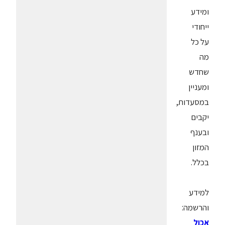
ומידע
ייחודי
על כל
מה
שחדש
ומעניין
במסעדות,
יקבים
ובענף
המזון
בכלל.
למידע
והרשמה:
אכול