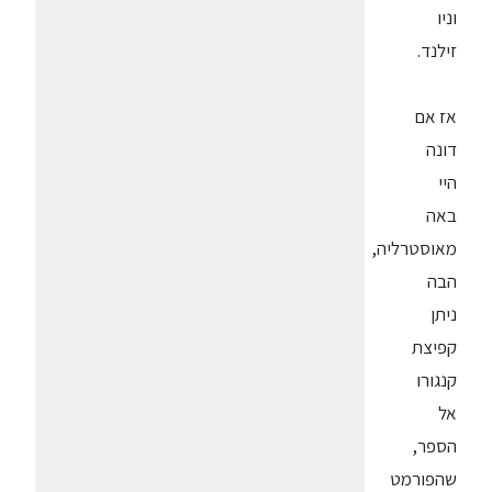
וניו
זילנד.
אז אם
דונה
היי
באה
מאוסטרליה,
הבה
ניתן
קפיצת
קנגורו
אל
הספר,
שהפורמט