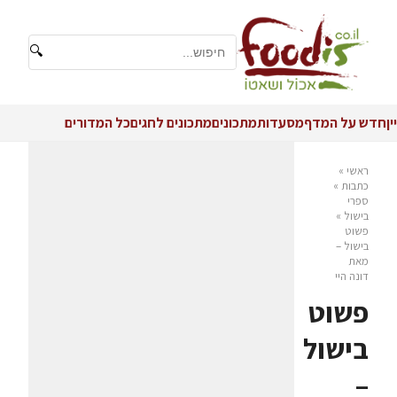
🔍
יין
חדש על המדף
מסעדות
מתכונים
מתכונים לחגים
כל המדורים
ראשי
»
כתבות
»
ספרי
בישול
»
פשוט
בישול –
מאת
דונה היי
פשוט
בישול
–