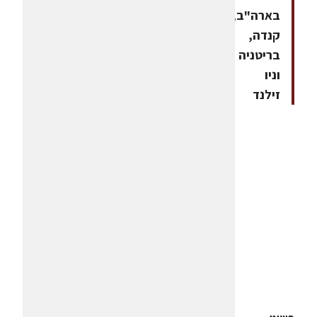
בארה"ב,
קנדה,
בריטניה
וניו
זילנד