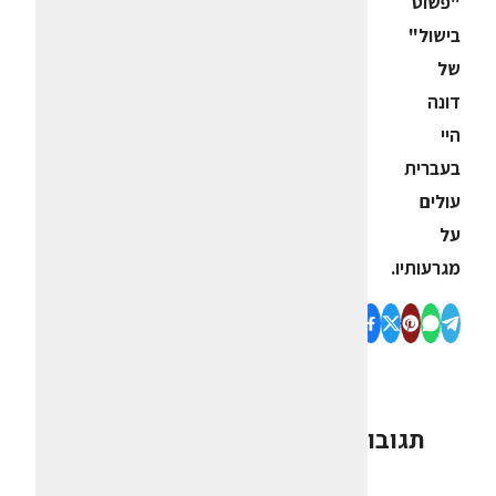
"פשוט
בישול"
של
דונה
היי
בעברית
עולים
על
מגרעותיו.
תגובות
0