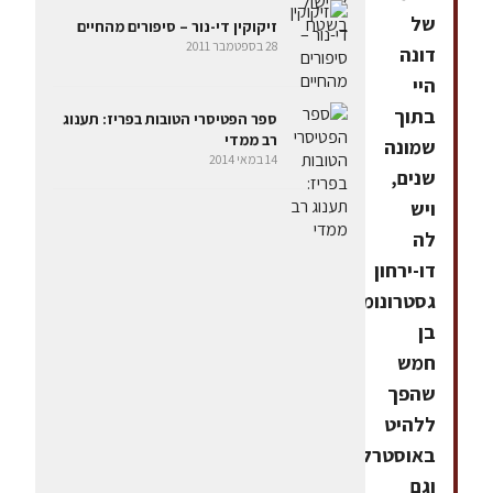
של
זיקוקין די-נור – סיפורים מהחיים
28 בספטמבר 2011
דונה
היי
בתוך
ספר הפטיסרי הטובות בפריז: תענוג
רב ממדי
שמונה
14 במאי 2014
שנים,
ויש
לה
דו-ירחון
גסטרונומי
בן
חמש
שהפך
ללהיט
באוסטרליה,
וגם