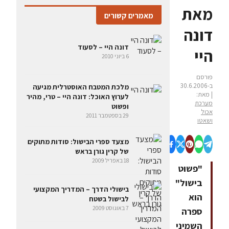
מאת
מאמרים קשורים
דונה
דונה היי – לסעוד
היי
6 ביוני 2010
פורסם
ב-30.6.2006
מלכת המטבח האוסטרלית מגיעה
| מאת:
לערוץ האוכל: דונה היי – טרי, מהיר
מערכת
ופשוט
אכול
29 בספטמבר 2011
ושאטו
מצעד ספרי הבישול: סודות מתוקים
של קרין גורן בראש
18 באפריל 2009
"פשוט
בישול"
בישולי הדרך – המדריך המקצועי
הוא
לבישול בשטח
7 באוגוסט 2009
ספרה
השמיני