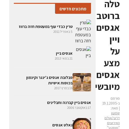
טלה
מתכונים חדשים
ברוטב
אגסים
טרין כבדי עוף במעטפת חזה ברווז
5 באפריל 2011
ויין
על
אגסים ביין
21 במאי 2013
מצע
אגסים
פבלובה אגסים ג'ינגר וקינמון
בכוסות אישיות
מיובשים
16 במרץ 2017
פורסם
אגסים ביין קברנה ותבלינים
ב-19.1.2005
17 באוקטובר 2006
| מאת:
שמעון
דרעי/אולם
האירועים
גאלט אגסים
"מוסקט"