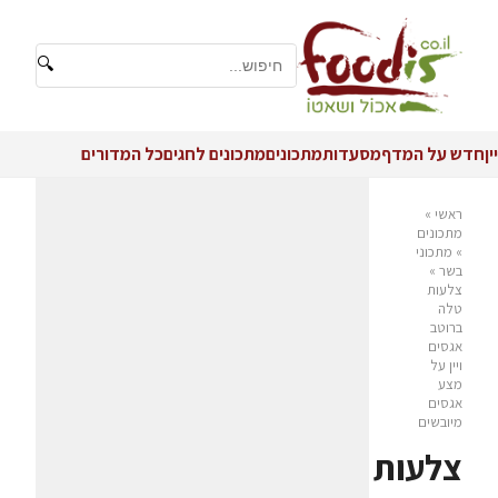
🔍
יין
חדש על המדף
מסעדות
מתכונים
מתכונים לחגים
כל המדורים
ראשי
»
מתכונים
»
מתכוני
בשר
»
צלעות
טלה
ברוטב
אגסים
ויין על
מצע
אגסים
מיובשים
צלעות