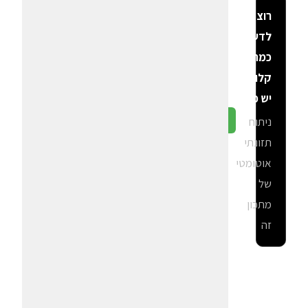
רוצה
לדעת
כמה
קלוריות
יש פה?
ניתוח
גלה ב-CalGal
תזונתי
אוטומטי
של
מתכון
זה