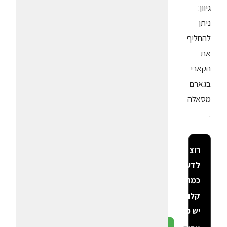
גיוון:
ניתן
להחליף
את
הקארי
בגארם
מסאלה
.
רוצה
לדעת
כמה
קלוריות
יש פה?