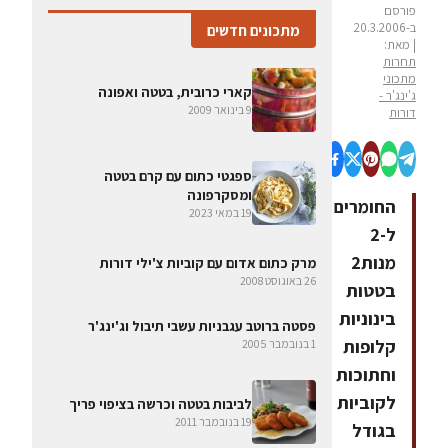
פורסם
ב-20.3.2006
מתכונים חדשים
| מאת:
תחרות
מתכוני
קארי כרובית, בטטה ואפונה
ג'ינג'ר -
9 בינואר 2009
דורות
ספגטי כתום עם קרם בטטה
ומסקרפונה
החומרים
19 במאי 2023
ל-2
מנות2
מרק כתום אדום עם קוביות צ'ילי דורות
26 באוגוסט 2008
בטטות
בינוניות
פסטה ברוטב עגבניות עשבי תיבול וג'ינג'ר
קלופות
1 בנובמבר 2005
וחתוכות
לקוביות
לביבות בטטה וכרשה בציפוי פריך
19 בנובמבר 2011
בגודל