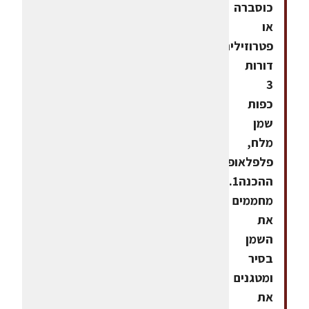
כוסברה
או
פטרוזיליה
דורות
3
כפות
שמן
מלח,
פלפלאופן
ההכנה1.
מחממים
את
השמן
בסיר
ומטגנים
את