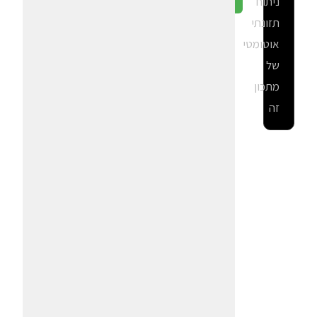
ניתוח
גלה ב-CalGal
תזונתי
אוטומטי
של
מתכון
זה