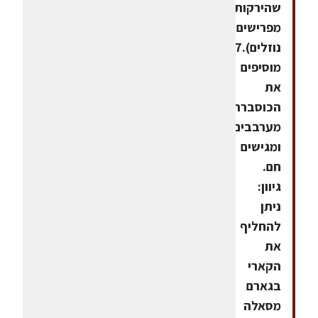
שהירקות
מפרישים
נוזלים).7.
מוסיפים
את
הכוסברה,
מערבבים
ומגישים
חם.
גיוון:
ניתן
להחליף
את
הקארי
בגארם
מסאלה