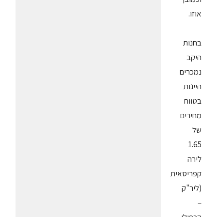
אוזו.
בחנות
היקב
נמכרים
היינות
בטווח
מחירים
של
1.65
לירה
קפריסאית
(ליר"ק
–