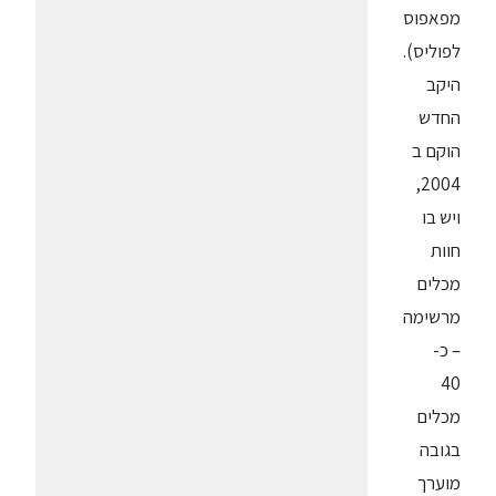
מפאפוס
לפוליס).
היקב
החדש
הוקם ב
2004,
ויש בו
חוות
מכלים
מרשימה
– כ-
40
מכלים
בגובה
מוערך