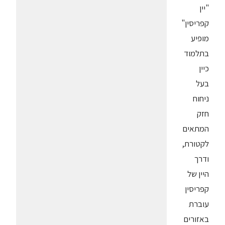
"יין
קפריסין"
מופיע
בתלמוד
כיין
בעל
ניחוח
חזק
המתאים
לקטורת,
ודרך
היין של
קפריסין
עוברת
באזורים