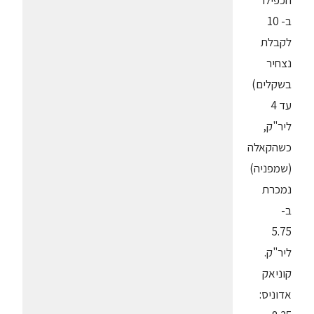
הכפילו
ב- 10
לקבלת
נצחיר
בשקלים)
עד 4
ליר"ק,
כשהקאלה
(שמפניה)
נמכרת
ב-
5.75
ליר"ק.
קוניאק
אדוניס: