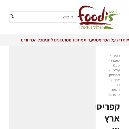
🔍
יין
חדש על המדף
מסעדות
מתכונים
מתכונים לחגים
כל המדורים
ראשי
»
כתבות
»
טעם
עולמי
»
קפריסין
ארץ יין –
פחות
משעה
מישראל
קפריסין
ארץ