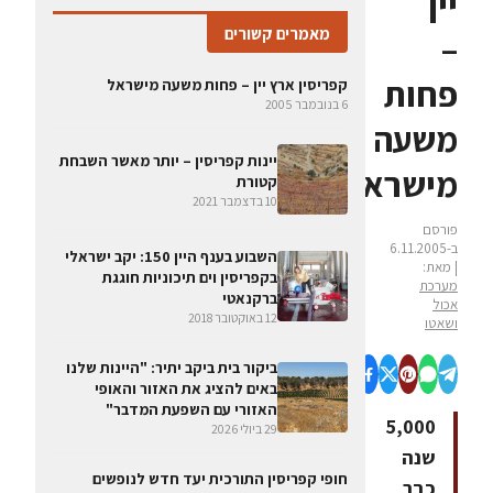
יין
מאמרים קשורים
–
פחות
קפריסין ארץ יין – פחות משעה מישראל
6 בנובמבר 2005
משעה
יינות קפריסין – יותר מאשר השבחת
מישראל
קטורת
10 בדצמבר 2021
פורסם
ב-6.11.2005
השבוע בענף היין 150: יקב ישראלי
| מאת:
בקפריסין וים תיכוניות חוגגת
מערכת
ברקנאטי
אכול
12 באוקטובר 2018
ושאטו
ביקור בית ביקב יתיר: "היינות שלנו
באים להציג את האזור והאופי
האזורי עם השפעת המדבר"
5,000
29 ביולי 2026
שנה
חופי קפריסין התורכית יעד חדש לנופשים
כבר