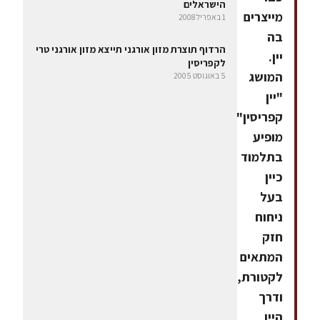
הישראלים
מייצרים
1 באפריל 2008
בה
הרדוף תוצרת מזון אורגני תייצא מזון אורגני טרי
יין.
לקפריסין
המושג
5 באוגוסט 2005
"יין
קפריסין"
מופיע
בתלמוד
כיין
בעל
ניחוח
חזק
המתאים
לקטורת,
ודרך
היין