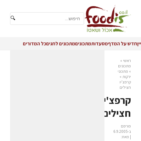
🔍
יין
חדש על המדף
מסעדות
מתכונים
מתכונים לחגים
כל המדורים
ראשי
»
מתכונים
»
מתכוני
ירקות
»
קרפצ'יו
חצילים
קרפצ'יו
חצילים
פורסם
ב-6.9.2005
| מאת: