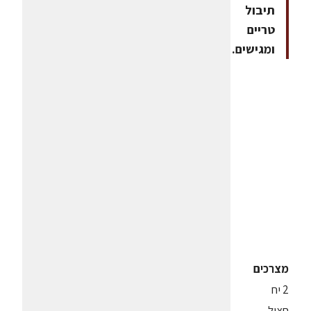
תיבול
טריים
ומגישים.
מצרכים
2 יח
חציל