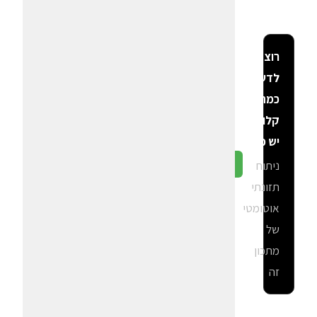
רוצה
לדעת
כמה
קלוריות
יש פה?
ניתוח
גלה ב-CalGal
תזונתי
אוטומטי
של
מתכון
זה