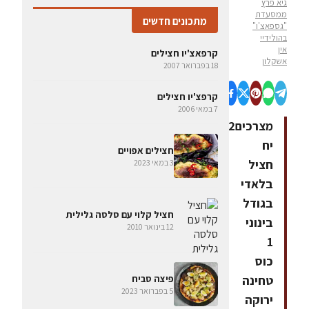
גיא פרץ
ממסעדת
מתכונים חדשים
"גספאצ'ו"
בהולידיי
אין
קרפאצ'יו חצילים
אשקלון
18 בפברואר 2007
קרפצ'יו חצילים
7 במאי 2006
מצרכים2
יח
חצילים אפויים
חציל
3 במאי 2023
בלאדי
בגודל
חציל קלוי עם סלסה גלילית
בינוני
12 בינואר 2010
1
כוס
טחינה
פיצה סביח
5 בפברואר 2023
ירוקה