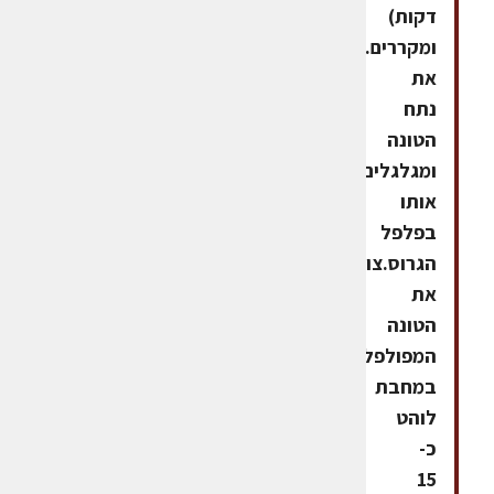
דקות)
ומקררים.ממליחים
את
נתח
הטונה
ומגלגלים
אותו
בפלפל
הגרוס.צורבים
את
הטונה
המפולפלת
במחבת
לוהט
כ-
15