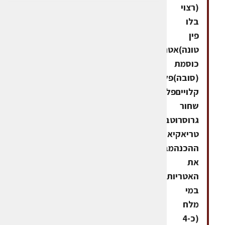
(רצוי
בלו
פין
טונה)אטריות
כוסמת
(סובה)פלפלים
קלוייםפלפל
שחור
גרוסרוטב
טריאקיאופן
ההכנהמבשלים
את
האטריות
במי
מלח
(כ-4