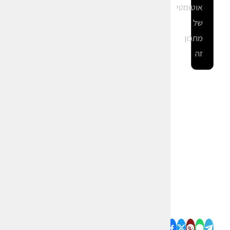
אוטומטי
של
מתכון
זה