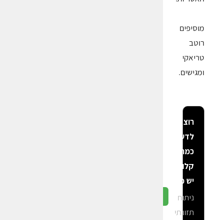
מוסיפים
רוטב
טריאקי
ומגישים.
רוצה
לדעת
כמה
קלוריות
יש פה?
ניתוח
גלה ב-CalGal
תזונתי