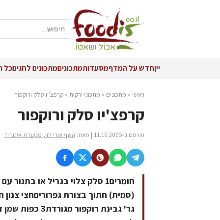
יין
חדש על המדף
מסעדות
מתכונים
מתכונים לחגים
כל ה
ראשי
»
מתכונים
»
מתכוני ירקות
»
קרפצ'יו סלק ורוקפור
קרפצ'יו סלק ורוקפור
פורסם ב-11.10.2005 | מאת:
השף אורי לוי, מסעדת אינגריד
חומרים1 סלק צלוי בגריל או בתנו
גר' גבינת רוקפ