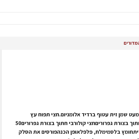
מדורים
ר עם מעט שמן זית עטוף ברדיד אלומניום.חצי תפוח עץ
(סמית) חתוך בצורת גפרוריםחצי צנון חתוך בצורת גפרוריםחצי קולורבי חתוך בצורת גפרורים50
ור מגורדת3 כפות שמן זיתחומץ בלסמימלח, פלפלאופן הכנהפורסים את הסלק