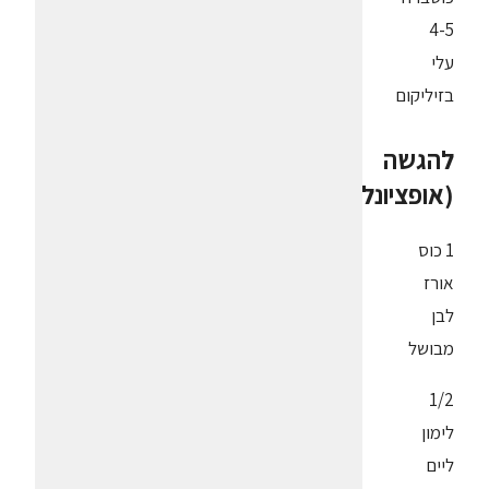
4-5
עלי
בזיליקום
להגשה
(אופציונלי)
1 כוס
אורז
לבן
מבושל
1/2
לימון
ליים