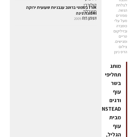
לצלחת
אורז בסמטי ברוטב עגבניות שעועית ירוקה
הגשה.
ואפונת גינה
מפזרים
5 בדצמבר 2009
מעל עלי
כוסברה
ובזיליקום
טריים
ומגישים.
צילום
הדס ניצן
מותג
תחליפי
בשר
עוף
ודגים
INSTEAD
מבית
עוף
הגליל,