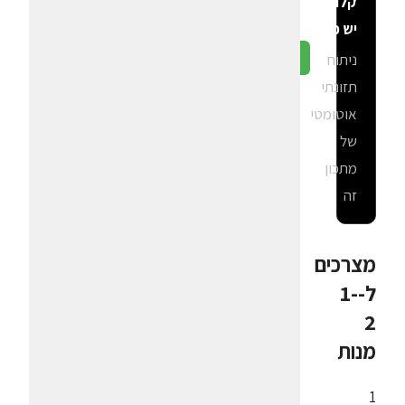
קלוריות
יש פה?
ניתוח
גלה ב-CalGal
תזונתי
אוטומטי
של
מתכון
זה
מצרכים
ל-1-
2
מנות
1