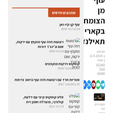
מן
מתכונים חדשים
הצומח
עוף קן-קיו-ואן
בקארי
8 בפברואר 2006
תאילנדי
רצועות חזה עוף מוקפץ עם ירקות,
שום וג'ינג'ר דורות
8 במאי 2009
פורסם
ב-12.8.2024
| מאת:
קוסקוס וירקות מוקפצים
מערכת
25 בספטמבר 2006
אכול
ושאטו
אטריות תרד עם רצועות חזה עוף ברוטב צדפות
29 בספטמבר 2007
סלט קוסקוס קיצי עם דלעת,
קולורבי, מוצרלה ושמן זית
מעבירים
24 ביוני 2011
את
המנה