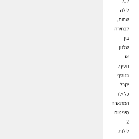
לכל
לילה
שהות,
לבחירה
בין
שלגון
או
חטיף.
בנוסף
יקבל
כל ילד
המתארח
מינימום
2
לילות