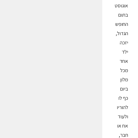
אוגוסט
בתום
החופש
הגדול,
יזכה
ילד
אחד
מכל
מלון
ביום
כף לו
להוריו
ולעוד
אח או
חבר,