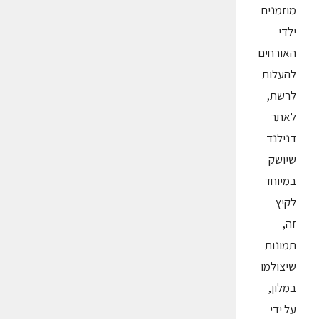
מוזמנים
ילדי
האורחים
להעלות
לרשת,
לאתר
דנילנד
שיושק
במיוחד
לקיץ
זה,
תמונות
שיצולמו
במלון,
על ידי