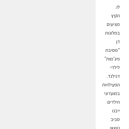
לו.
הקיץ
מציעים
במלונות
דן
"מסיבת
פיג'מות"
לילדי
דנילנד.
הפעילויות
במועדוני
הילדים
ייבנו
סביב
נושאי