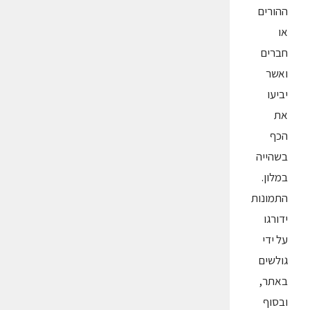
ההורים
או
חברים
ואשר
יביעו
את
הכף
בשהייה
במלון.
התמונות
ידורגו
על ידי
גולשים
באתר,
ובסוף