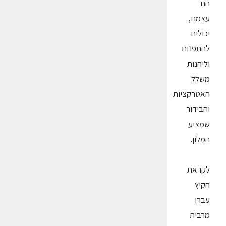
הם
עצמם,
יכולים
להתפנות
וליהנות
משלל
האטרקציות
והבידור
שמציע
המלון.
לקראת
הקיץ
עברו
מרבית