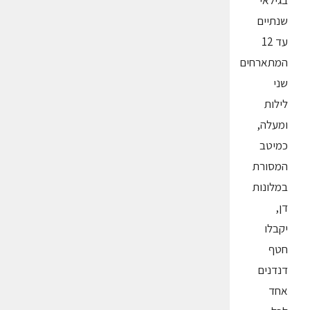
בגילאי
שנתיים
עד 12
המתארחים
שני
לילות
ומעלה,
כמיטב
המסורת
במלונות
דן,
יקבלו
חטף
דנדנים
אחד