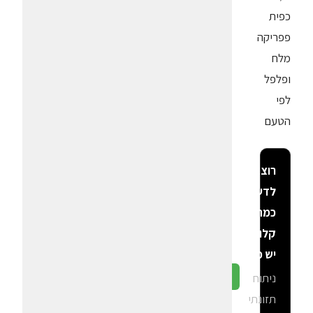
כפית
פפריקה
מלח
ופלפל
לפי
הטעם
רוצה
לדעת
כמה
קלוריות
יש פה?
ניתוח
גלה ב-CalGal
תזונתי