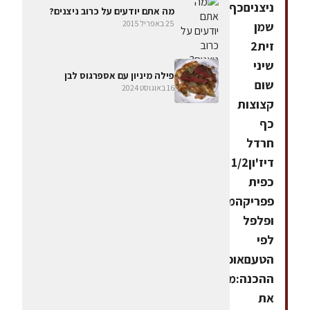
ניצניםכף
מה אתם יודעים על כרוב ניצנים?
25 באפריל 2015
שמן
זית2
שיני
פילה מיניון עם אספרגוס לבן
שום
16 באוגוסט 2024
קצוצות
כף
חרדל
דיז'ון1/2
כפית
פפריקהמלח
ופלפל
לפי
הטעםאופן
ההכנה:מנקים
את