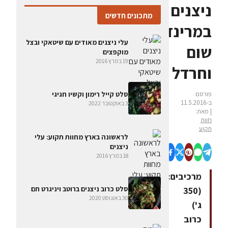
ניצנים
מתכונים חדשים
במרינדת
עלי ניצנים מאודים עם שיטאקי ובצל
שום
מוקפצים
19 במרץ 2016
וחרדל
פורסם
סלט קייל רימון וקשיו חגיגי
ב-11.5.2016
3 באוקטובר 2022
| מאת:
חוות
תקוע
לראשונה בארץ מחוות תקוע: עלי
ניצנים
18 במרץ 2016
מרכיבים:מארז
סלט כרוב ניצנים ברוטב ויניגרט חם
(350
30 באוגוסט 2020
ג')
כרוב