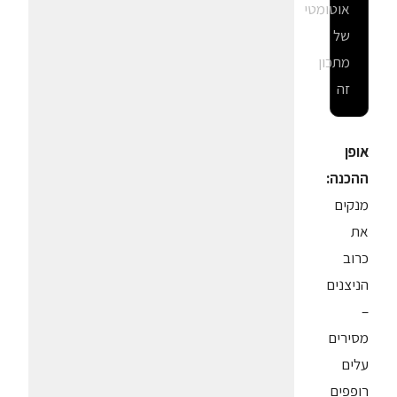
אוטומטי
של
מתכון
זה
אופן
ההכנה:
מנקים
את
כרוב
הניצנים
–
מסירים
עלים
רופפים