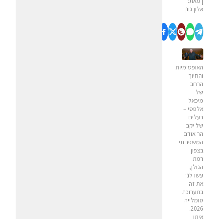
| מאת:
אלון גונן
האופטימיות
והחיוך
הרחב
של
מיכאל
אלפסי –
בעלים
של יקב
הר אודם
המשפחתי
בצפון
רמת
הגולן,
עשו לנו
את זה
בתערוכת
סומלייה
2026.
איתו