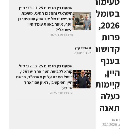
טעימות
שמענו בין הגפנים 28.11.25: היין
בסומלייה
הישראלי והחלום הסיני, טעימת
מתיישנים של יקב אפק עם מימי בן
2026,
יוסף, איפה באמת עומד היין
הישראלי?
פרות
28 בנובמבר 2025
קדושות
טאפס קיץ
22 ביולי 2008
בענף
שמענו בין הגפנים 12.12.25: קול
היין,
קורא לקביעת הטרואר הישראלי,
ביטול המכס על יין מארה"ב, פרשת
קַיָימוּת
היין הפיקטיבי, ראיון עם "אחד
שיודע"
כעלה
12 בדצמבר 2025
תאנה
פורסם
ב-23.1.2026