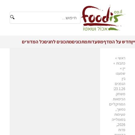
🔍
יין
חדש על המדף
מסעדות
מתכונים
מתכונים לחגים
כל המדורים
ראשי
»
כתבות
»
יין
»
שמענו
בין
הגפנים
23.1.26:
משחק
הכיסאות
המוזיקליים
נמשך,
טעימות
בסומלייה
2026,
פרות
קדושות