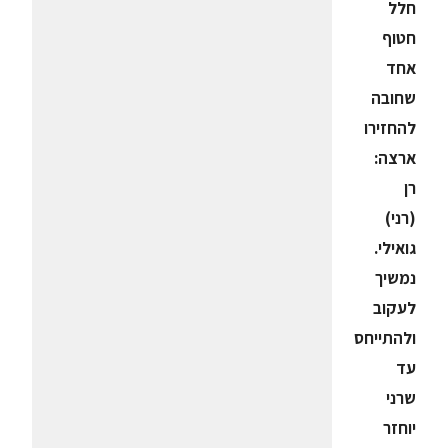
חלל
חטוף
אחד
שחובה
להחזירו
ארצה:
‏‏רן
(רני)
גואילי.
נמשיך
לעקוב
ולהתייחס
עד
שרני
יוחזר