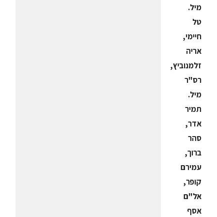
מיל.
טל
חיימי,
אריה
זלמנוביץ,
רס"ר
מיל.
תמיר
אדר,
סהר
ברוך,
עמירם
קופר,
אל"ם
אסף