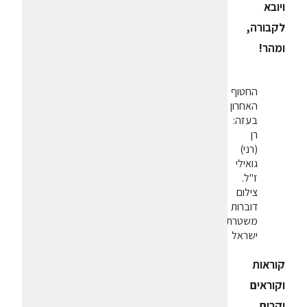
ויובא
לקבורה,
ומהר!
החטוף
האחרון
בעזה:
רן
(רני)
גואילי
ז"ל.
צילום
דוברות
משטרת
ישראל
קוראות
וקוראים
יקרים
,