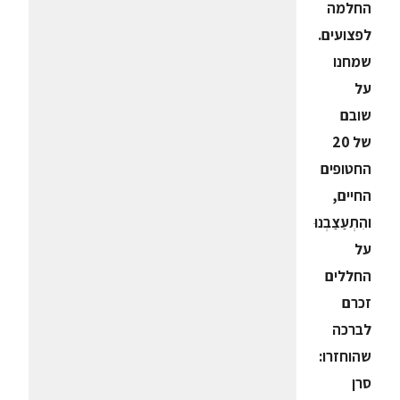
החלמה
לפצועים.
שמחנו
על
שובם
של 20
החטופים
החיים,
והִתְעַצַבְנוּ
על
החללים
זכרם
לברכה
שהוחזרו:
סרן