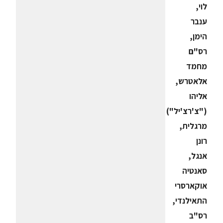
לוי,
ענבר
הימן,
רס"ם
מחמד
אלאטרש,
אליהו
("צ'רצ'יל")
מרגלית,
רונן
אנגל,
סאנטיה
אוקארסרי
התאילנדי,
רס"ב