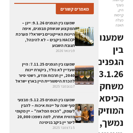
בענף
מאמרים קשורים
היין,
קַיָימוּת
כעלה
שמענו בין הגפנים 9.1.26: יינן –
תאנה
המקצוע שנשחק מבפנים, איפה
שמענו
היינות האייקוניים בישראל? מערכת
HACCP ביקבים – לא להיבהל,
תגובת השבוע
בין
9 בינואר 2026
הגפנים
שמענו בין הגפנים 7.11.25: היין
שעדיין לא נולד, ביקורת יינות
23.1.26:
2040, יין תרבות ומדע, רשמי סיור
להכרת היסטוריית היין בארץ ישראל
משחק
7 בנובמבר 2025
הכיסאות
שמענו בין הגפנים 5.12.25: מבצעי
סוף שנה על יינות איכות – להבין
המוזיקליים
לעומק, "הכוס המלאה" – יין מקומי
מזווית אחרת, למה נשפכו 20,000
נמשך,
ליטר יין ביקב בנימינה
5 בדצמבר 2025