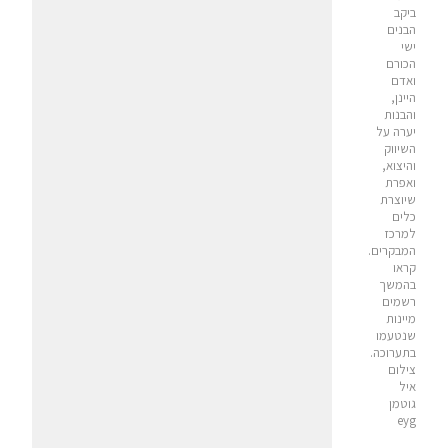
ביקב
הבנים
ישי
הכורם
ואדם
היינן,
והבנות
יערה על
השיווק
והיצוא,
ואפרת
שיוצרת
כלים
למרכז
המבקרים.
קראו
בהמשך
רשמים
מיינות
שנטעמו
בתערוכה.
צילום
איל
גוטמן
eyg