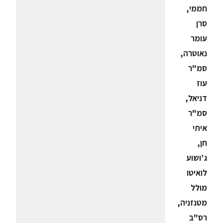
חממי,
סרן
עומר
נאוטרה,
סמ"ר
עוז
דניאל,
סמ"ר
איתי
חן,
ג’ושוע
לואיטו
מולל
מטנזניה,
רס"ב