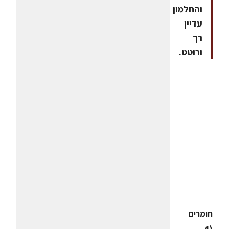
והחלמון
עדיין
רך
ורוטט.
חומרים