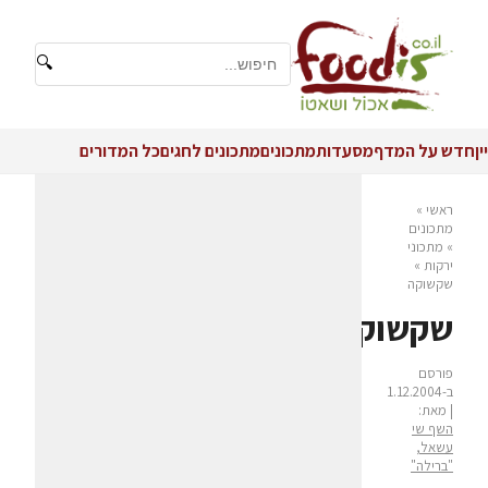
🔍
יין
חדש על המדף
מסעדות
מתכונים
מתכונים לחגים
כל המדורים
ראשי
»
מתכונים
»
מתכוני
ירקות
»
שקשוקה
שקשוקה
פורסם
ב-1.12.2004
| מאת:
השף שי
עשאל,
"ברילה"