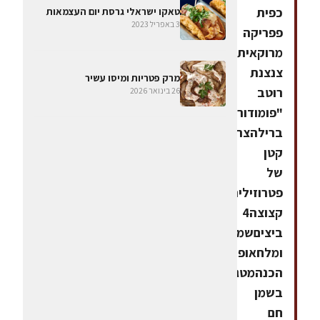
כפית
טאקו ישראלי גרסת יום העצמאות
3 באפריל 2023
פפריקה
מרוקאית1
צנצנת
מרק פטריות ומיסו עשיר
רוטב
26 בינואר 2026
"פומודורו"
ברילהצרור
קטן
של
פטרוזיליה
קצוצה4
ביציםשמן
ומלחאופן
הכנהמטגנים
בשמן
חם