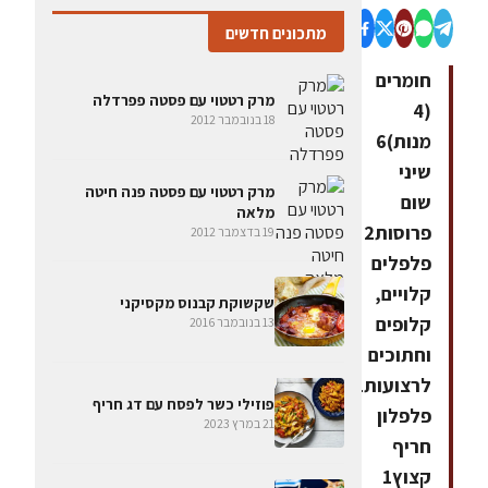
מתכונים חדשים
חומרים
מרק רטטוי עם פסטה פפרדלה
(4
18 בנובמבר 2012
מנות)6
שיני
מרק רטטוי עם פסטה פנה חיטה
שום
מלאה
פרוסות2
19 בדצמבר 2012
פלפלים
קלויים,
שקשוקת קבנוס מקסיקני
קלופים
13 בנובמבר 2016
וחתוכים
לרצועות1
פוזילי כשר לפסח עם דג חריף
פלפלון
21 במרץ 2023
חריף
קצוץ1