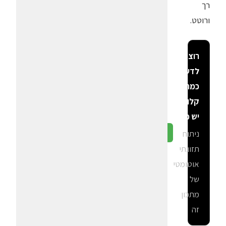
רך
ורוטט.
רוצה
לדעת
כמה
קלוריות
יש פה?
ניתוח
גלה ב-CalGal
תזונתי
אוטומטי
של
מתכון
זה