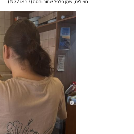
חצילים, שמן פלפל שחור וחסה (27 או 32 ₪).