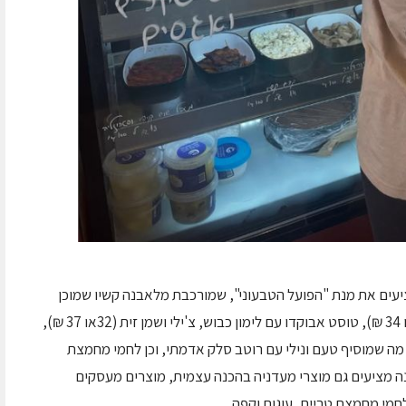
עים את מנת "הפועל הטבעוני", שמורכבת מלאבנה קשיו שמוכן
במקום, פלפל קלוי, פירורי לחם ושום קונפי (29 או 34 ₪), טוסט אבוקדו עם לימון כבוש, צ'ילי ושמן זית (32או 37 ₪),
ה שמוסיף טעם ונילי עם רוטב סלק אדמתי, וכן לחמי מחמצת
נה מציעים גם מוצרי מעדניה בהכנה עצמית, מוצרים מעסקים
לחמי מחמצת טריים, עוגות וקפה.