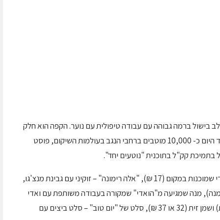
בישול ברמה גבוהה עם עבודה טיפולית עם נוער. הקפה הוא חלק
מפעילות רחבה של עמותת חוות רימון, שליוותה עד היום כ- 10,000 מוטבים ברחבי הנגב בעולמות השיקום, פוסט
בתפריט החדש: גזוז טבעי של פעם עם תמציות פרי שמוכנות במקום (17 ₪), "אלה רימונה" – זוקיני עם גבינת מנצ'גו,
ייה (32 או 37 ₪ לפי גודל המנה), מנה שמגיעה מ"הואדי" שמקורה בעבודה משותפת עם ואדי
עתיר – מטבל של עלי גפן עם ג'יבנה (גבינה ערבית) ושמן זית (32 או 37 ₪), סלט של "יום טוב" – סלט ביצים עם