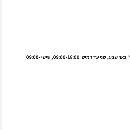
קפה רימונה – רחוב אלכסנדר ינאי 14 בשכונה ד' באר שבע, שני עד חמישי 09:00-18:00, שישי 09:00-