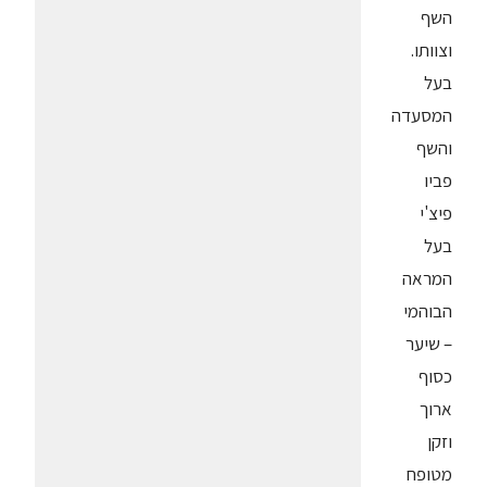
השף
וצוותו.
בעל
המסעדה
והשף
פביו
פיצ'י
בעל
המראה
הבוהמי
– שיער
כסוף
ארוך
וזקן
מטופח