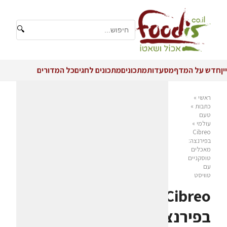
🔍
יין
חדש על המדף
מסעדות
מתכונים
מתכונים לחגים
כל המדורים
ראשי
»
כתבות
»
טעם
עולמי
»
Cibreo
בפירנצה:
מאכלים
טוסקניים
עם
טוויסט
Cibreo
בפירנצה: