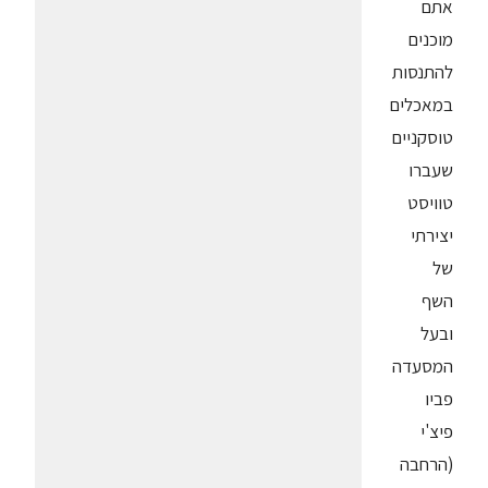
אתם
מוכנים
להתנסות
במאכלים
טוסקניים
שעברו
טוויסט
יצירתי
של
השף
ובעל
המסעדה
פביו
פיצ'י
(הרחבה