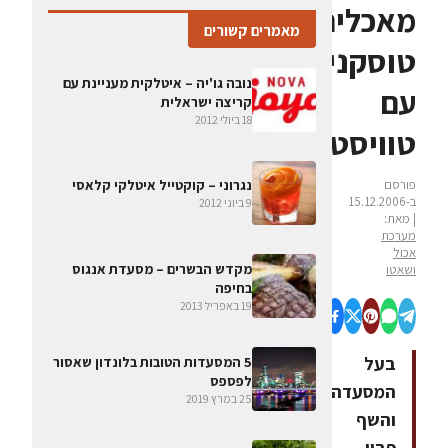
מאכלים
מאמרים קשורים
טוסקניים
נובה גו'יה – איטלקית מעניינת עם
עם
קריצה ישראלית
18 ביולי 2012
טוויסט
פורסם
נגרוני – קוקטייל איטלקי קלאסי
ב-15.12.2006
9 ביוני 2012
| מאת:
מערכת
אכול
מקדש הבשרים – מסעדת אנגוס
ושאטו
בחיפה
19 באפריל 2013
בעל
5 המסעדות הטובות בלונדון שאסור
לפספס
המסעדה
25 במרץ 2019
והשף
פביו