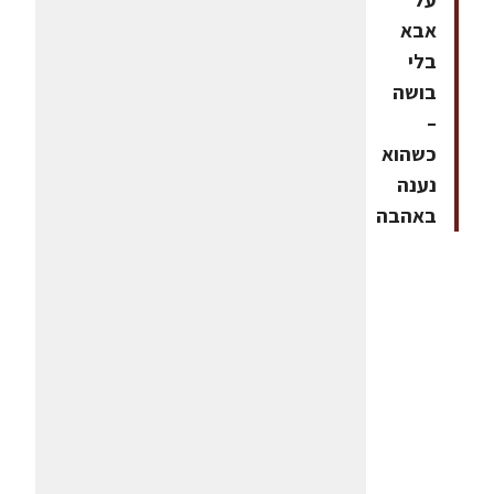
אבא
בלי
בושה
–
כשהוא
נענה
באהבה