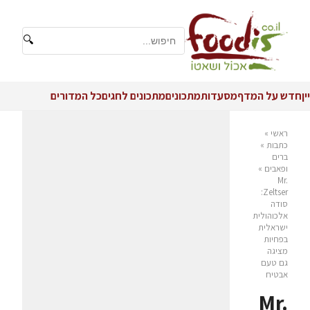
🔍
יין
חדש על המדף
מסעדות
מתכונים
מתכונים לחגים
כל המדורים
ראשי
»
כתבות
»
ברים
ופאבים
»
Mr.
Zeltser:
סודה
אלכוהולית
ישראלית
בפחיות
מציגה
גם טעם
אבטיח
Mr.