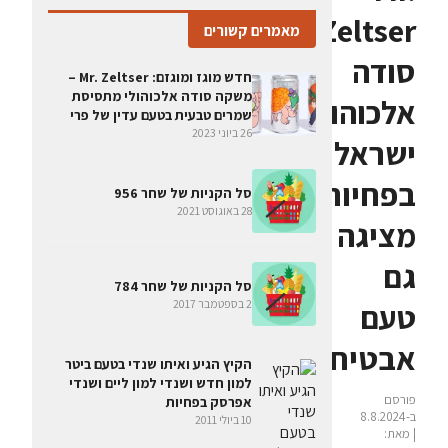
Zeltser:
מאמרים קשורים
סודה
חדש מוגז ומוגזם: Mr. Zeltser –
משקה סודה אלכוהולי מתסיסת
אלכוהולית
שמרים טבעית בטעם עדין של פרי
26 ביוני 2023
ישראלית
בפחיות
סל הקניות של שחר 956
28 באוגוסט 2021
מציגה
גם
סל הקניות של שחר 784
טעם
2 בספטמבר 2017
אבטיח
הקיץ הגיע ואיתו שנדי בטעם ביטר
למון חדש ושנדי למון ליים ושנדי
פורסם
אפרסק בפחיות
ב-8.8.2024
10 ביולי 2011
| מאת: