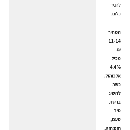
להגיד
כלום.
המחיר
11-14
₪.
מכיל
4.4%
אלכוהול.
כשר.
להשיג
ברשת
טיב
טעם,
,
am:pm