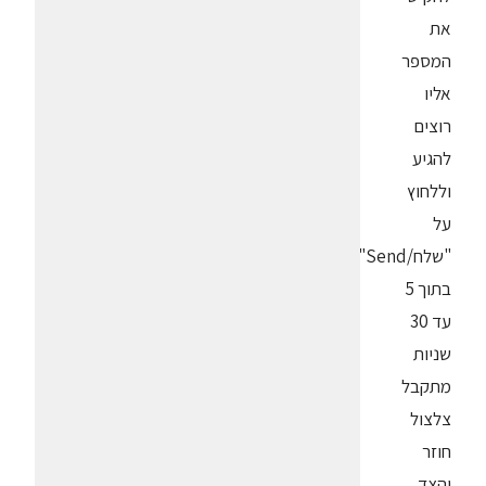
את
המספר
אליו
רוצים
להגיע
וללחוץ
על
"שלח/Send".
בתוך 5
עד 30
שניות
מתקבל
צלצול
חוזר
והצד