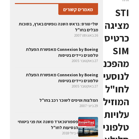
STI
מאמרים קשורים
מציגה
שלי טורס: בראש השנה נופשים בארץ, בסוכות
מבלים בחו"ל
כרטיס
26 באוגוסט 2007
SIM
Connexion by Boeing מאפשרת הפעלת
טלפונים ניידים בטיסות
מהפכני
27 באוקטובר 2005
לנוסעים
Connexion by Boeing מאפשרת הפעלת
טלפונים ניידים בטיסות
לחו"ל
27 באוקטובר 2005
המוזיל
המלצות וטיפים לשוכר רכב בחו"ל
29 ביוני 2007
עלויות
פספורטכארד משנה את פני ביטוחי
טלפוניה
הנסיעות לחו"ל
4 ביולי 2018