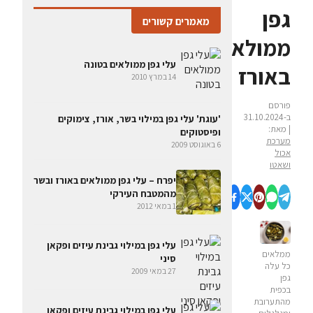
גפן
מאמרים קשורים
ממולאים
עלי גפן ממולאים בטונה
באורז
14 במרץ 2010
פורסם
ב-31.10.2024
'עוגת' עלי גפן במילוי בשר, אורז, צימוקים
| מאת:
ופיסטוקים
מערכת
6 באוגוסט 2009
אכול
ושאטו
יפרח – עלי גפן ממולאים באורז ובשר
מהמטבח העירקי
1 במאי 2012
עלי גפן במילוי גבינת עיזים ופקאן
ממלאים
סיני
כל עלה
27 במאי 2009
גפן
בכפית
מהתערובת
עלי גפן במילוי גבינת עיזים ופקאן