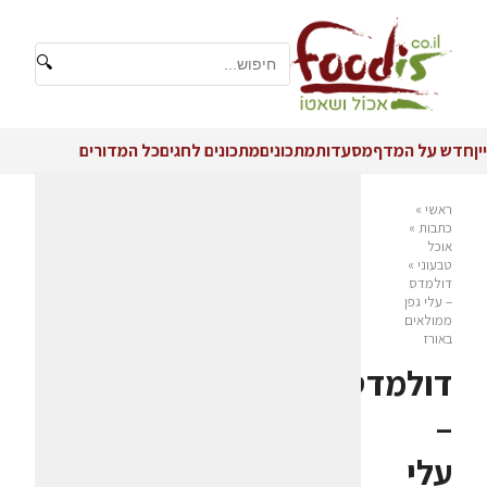
🔍
יין
חדש על המדף
מסעדות
מתכונים
מתכונים לחגים
כל המדורים
ראשי
»
כתבות
»
אוכל
טבעוני
»
דולמדס
– עלי גפן
ממולאים
באורז
דולמדס
–
עלי