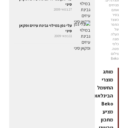
ומגלגלים.
סיני
מניחים
27 במאי 2009
אותם
בסיר
כשצד
התפר
עלי גפן במילוי גבינת עיזים ופקאן
של
סיני
העלה
11 במאי 2009
פונה
כלפי
מטה.
צילום
Beko
מותג
מוצרי
החשמל
הבינלאומי
Beko
מציע
מתכון
טבעוני