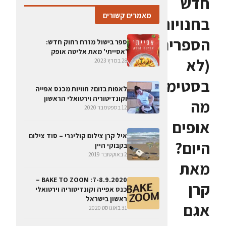
חדש
מאמרים קשורים
בחנויות
הספרים
ספר בישול מזרח רחוק חדש:
'אסייתי' מאת אליטה אופק
(לא
28 במרץ 2023
בסטימצקי):
לאפות בזום? חוויות מכנס אפייה
וקונדיטוריה וירטואלי הראשון
מה
12 בספטמבר 2020
אופים
איל קרן צילום קולינרי – סוד צילום
היום?
בקבוקי היין
2 באוקטובר 2019
מאת
7-8.9.2020: BAKE TO ZOOM –
קרן
כנס אפייה וקונדיטוריה וירטואלי
ראשון בישראל
אגם
31 באוגוסט 2020