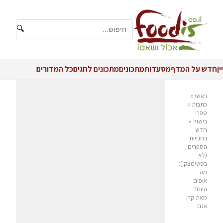
🔍
יין
חדש על המדף
מסעדות
מתכונים
מתכונים לחגים
כל המדורים
ראשי
»
כתבות
»
ספרי
בישול
»
חדש
בחנויות
הספרים
(לא
בסטימצקי):
מה
אופים
היום?
מאת קרן
אגם