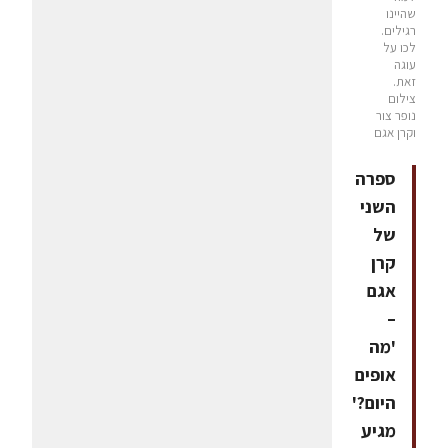
שהיינו
רגילים.
לכו על
עוגה
זאת.
צילום
נופר צור
וקרן אגם
ספרה
השני
של
קרן
אגם
–
'מה
אופים
היום?'
מגיע