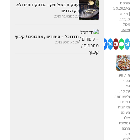
פורסם
עסקית בשצ'ופק – גם הקינוחים ולא
ב-5.9.2023
רק הדגים
| מאת:
23 בנובמבר 2019
מערכת
אכול
ושאטו
חדרוכל – סיפורים / מתכונים / קיבוץ
26 באוגוסט 2012
תות הינו
הפרי
האהוב
על קרן,
ולשמחתה
בשנים
הארונות
העונה
שלו
נמשכת
הרבה
מעבר
למה