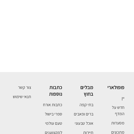
פופולארי
מבלים
כתבות
צור קשר
בחוץ
נוספות
תנאי שימוש
יין
בתי קפה
כתבות אורח
חדש על
המדף
ברים ופאבים
ספרי בישול
מסעדות
אוכל טבעוני
טעם עולמי
מתכונים
תיירות
למקצוענים