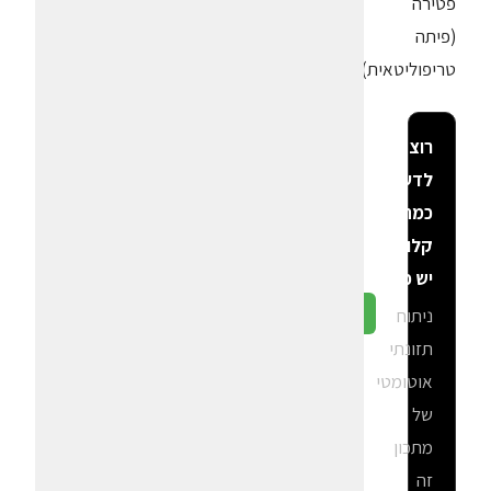
פטירה
(פיתה
טריפוליטאית)
רוצה
לדעת
כמה
קלוריות
יש פה?
ניתוח
גלה ב-CalGal
תזונתי
אוטומטי
של
מתכון
זה