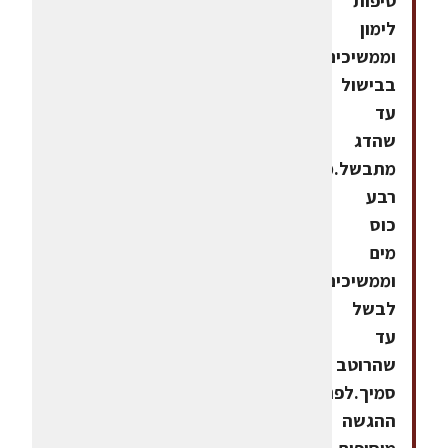
טיפות
לימון
וממשיכים
בבישול
עד
שהדג
מתבשל.מוסיפים
רבע
כוס
מים
וממשיכים
לבשל
עד
שהרוטב
סמיך.לפני
ההגשה