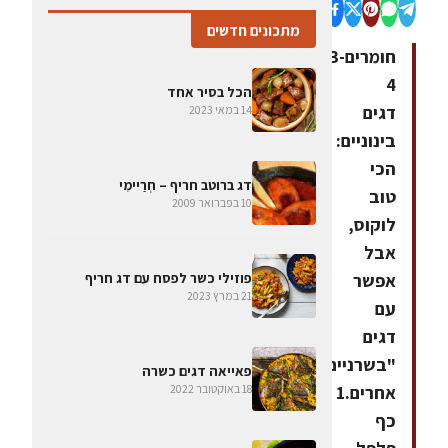
מתכונים חדשים
חומרים3-
4
הכל בסיר אחד
דגים
14 במאי 2023
בינוניים:
הכי
דג ברוטב חריף – חְרַיימִי
טוב
10 בפברואר 2009
לוקוס,
אבל
אפשר
פוזילי כשר לפסח עם דג חריף
21 במרץ 2023
עם
דגים
"בשרניים"
פאייאה דגים כשרה
אחרים.1
18 באוקטובר 2022
כף