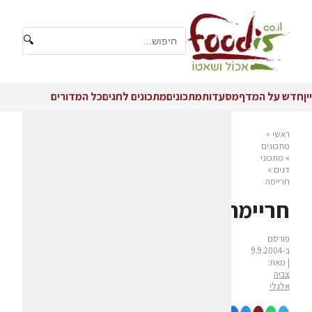
🔍
יין
חדש על המדף
מסעדות
מתכונים
מתכונים לחגים
כל המדורים
ראשי
»
מתכונים
»
מתכוני
דגים
»
חריימה
חריימה
פורסם
ב-9.9.2004
| מאת:
צביה
אלגלי