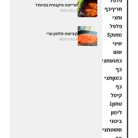
פלפל
חריימה פיקנטית במיוחד
חריףכף
3 במאי 2021
וחצי
פלפל
קציצות סלמון טרי
מתוק5
6 במרץ 2023
שיני
שום
כתושחצי
כף
כמוןחצי
כף
קימל
טחון1
לימון
בינוני
סחוטחצי