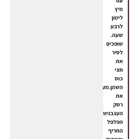
עם
מיץ
לימון
לרבע
שעה.
שופכים
לסיר
את
חצי
כוס
השמן.מערבבים
את
רסק
העגבניות,
הפלפל
החריף