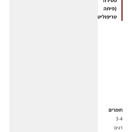
פטירה
(פיתה
טריפוליטאית)
חומרים
3-4
דגים