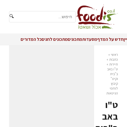
🔍
יין
חדש על המדף
מסעדות
מתכונים
מתכונים לחגים
כל המדורים
ראשי
»
כתבות
»
תיירות
»
ט"ו באב
ב"בית
וקיט"
קיבוץ
לוחמי
הגיטאות
ט"ו
באב