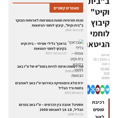
ב"בית
מאמרים קשורים
וקיט"
קיבוץ
מנות חורפיות חמות מצטרפות לארוחות הבוקר
ב"בית וקיט", קיבוץ לוחמי הגיטאות
לוחמי
10 בינואר 2006
הגיטאות
בראנץ' גלילי אמיתי – בית וקיט
בקיבוץ לוחמי הגטאות
23 בנובמבר 2013
פורסם
ב-29.7.2005
| מאת:
מה לעשות ואיפה להיות בסופ"ש של ט"ו באב
מערכת
4 באוגוסט 2008
אכול
ושאטו
ירח מלא ורומנטיקה באירועי ט"ו באב לאוהבים
בחוות ורד הגליל
1 באוגוסט 2005
רכיבת
פסטיבל אהבה בין הכרמים – ט"ו באב במרום
סוסים
הגליל, 16-18 לאוגוסט 2008
22 ביולי 2008
לאור