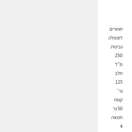
חומרים
לסופלה
גבינות:
250
מ"ל
חלב
125
גר'
קמח
50 גר
חמאה
4