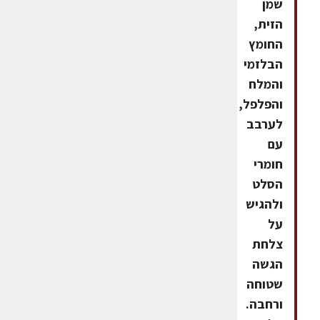
שמן
הזית,
החומץ
הבלזמי
והמלח
והפלפל,
לערבב
עם
חומרי
הסלט
ולהגיש
על
צלחת
הגשה
שטוחה
ורחבה.