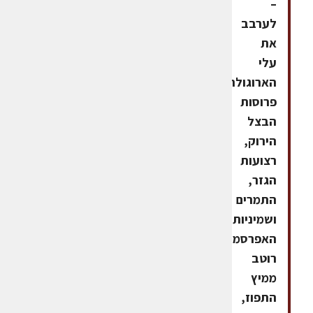
–
לערבב
את
עלי
הארוגולה,
פרוסות
הבצל
הירוק,
רצועות
הגזר,
התמרים
ושמיניות
האפרסמון.להכין
רוטב
ממיץ
התפוז,