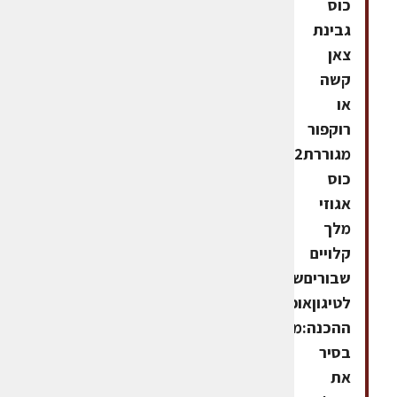
כוס
גבינת
צאן
קשה
או
רוקפור
מגוררת1/2
כוס
אגוזי
מלך
קלויים
שבוריםשמן
לטיגוןאופן
ההכנה:מחממים
בסיר
את