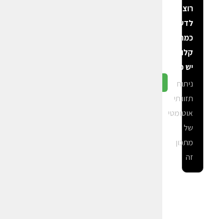
רוצה
לדעת
כמה
קלוריות
יש פה?
ניתוח
גלה ב-CalGal
תזונתי
אוטומטי
של
מתכון
זה