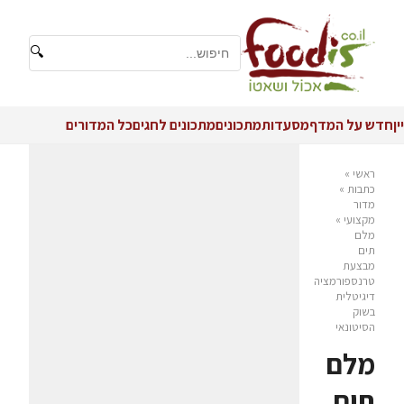
🔍
יין
חדש על המדף
מסעדות
מתכונים
מתכונים לחגים
כל המדורים
ראשי
»
כתבות
»
מדור
מקצועי
»
מלם
תים
מבצעת
טרנספורמציה
דיגיטלית
בשוק
הסיטונאי
מלם
תים