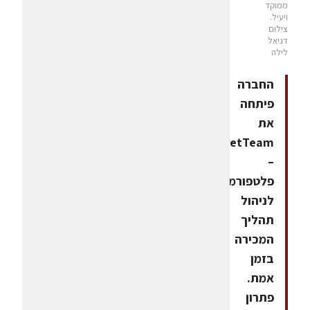
ממוקד
ויעיל.
צילום
דניאל
לילה
החברה
פיתחה
את
MarketTeam
–
פלטפורמה
לניהול
תהליך
המכירה
בזמן
אמת.
פתרון