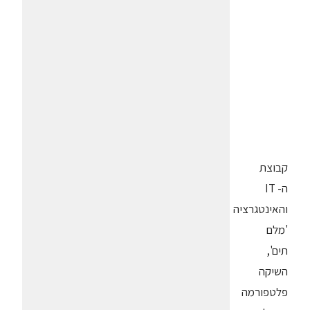
קבוצת
ה- IT
והאינטגרציה
'מלם
תים',
השיקה
פלטפורמה