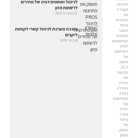
לניהול ואופטימיזציה של מחירים
החדשה
לרשתות מזון
מעבירה
17 באפריל 2012
את
המכירות
וניהול
נחנכה מערכת לניהול קשרי לקוחות
המוצר
ליקבים
בשווקים
18 ביוני 2010
הסיטונאים
לעידן
המיחשוב
של
המאה
ה-21.
מבצעת
את
תהליך
המכירה
בצורה
ממוחשבת
עם
יכולת
בקרה
וניהול
של
העסק
באופן