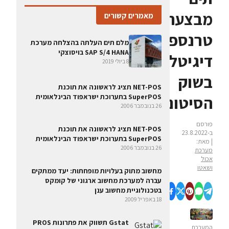
מבצעת
מאמרים קשורים
טרנספורמציה
מלם תים העלתה בהצלחה מערכת
SAP S/4 HANA בויסוצקי
דיגיטלית
8 ביולי 2019
בשוק
NET-POS תציג לראשונה את תוכנת
הסיטונאי
SuperPOS בתערוכת ישראפוד הבינלאומית
26 בנובמבר 2006
פורסם
NET-POS תציג לראשונה את תוכנת
ב-23.8.2022
SuperPOS בתערוכת ישראפוד הבינלאומית
| מאת:
26 בנובמבר 2006
מערכת
אכול
ושאטו
מחשוב מתוק בעלויות מופחתות: יעד ממתקים
עברה למערכת מחשוב ארגוני של קומקס
בטכנולוגיית מחשוב ענן
18 באפריל 2009
Gstat תשווק את פתרונות PROS
המערכת