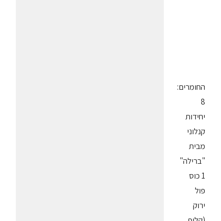
החומרים:
8
יחידות
קנלוני
מבית
"ברילה"
1 כוס
פול
ירוק
(קלוף