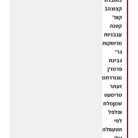
קצוצה1
קופ'
קטנה
עגבניות
מרוסקות100
גר'
גבינת
פרמז'ן
מגוררתמעט
זעתר
טרימעט
שמןמלח
ופלפל
לפי
הטעםלהגשה:
עלי