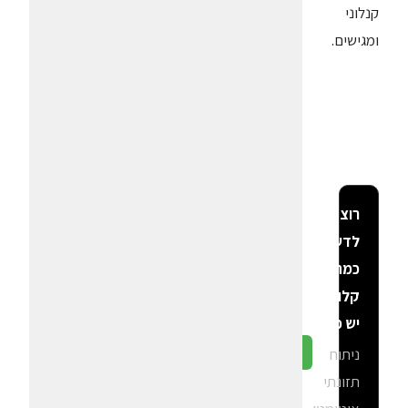
קנלוני
ומגישים.
רוצה
לדעת
כמה
קלוריות
יש פה?
ניתוח
גלה ב-CalGal
תזונתי