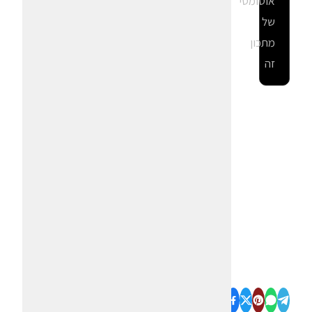
אוטומטי
של
מתכון
זה