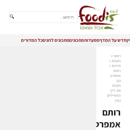
🔍
יין
חדש על המדף
מסעדות
מתכונים
מתכונים לחגים
כל המדורים
ראשי
»
כתבות
»
תיירות
»
רותם
אמפרט
נגב
חונכת
את דרך
המטיילים
בצין
רותם
אמפרט