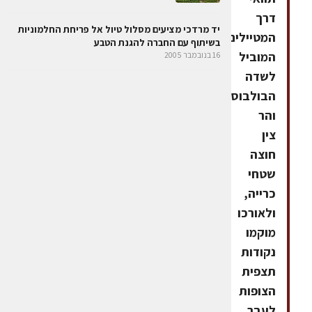
דרך
יד מרדכי מציעים מסלול טיול אל פריחת החלמוניות
המטיילים
בשיתוף עם החברה להגנת הטבע
המוביל
16 בנובמבר 2005
לשדה
הבולבוסים
והר
צין
חוצה
שטחי
כרייה,
ולאורכו
מוקמו
נקודות
תצפית
הצופות
לעבר