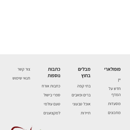
פופולארי
מבלים
כתבות
צור קשר
בחוץ
נוספות
תנאי שימוש
יין
בתי קפה
כתבות אורח
חדש על
המדף
ברים ופאבים
ספרי בישול
מסעדות
אוכל טבעוני
טעם עולמי
מתכונים
תיירות
למקצוענים