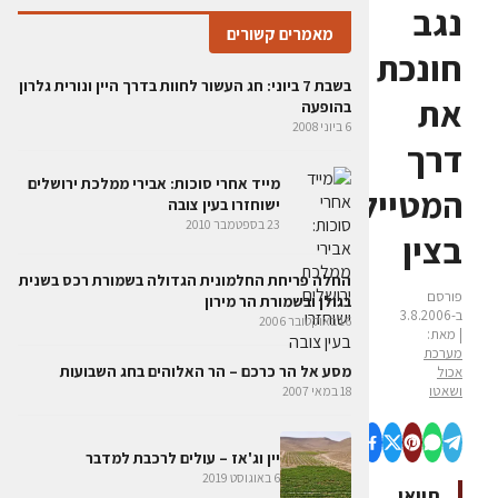
נגב
מאמרים קשורים
חונכת
בשבת 7 ביוני: חג העשור לחוות בדרך היין ונורית גלרון
את
בהופעה
6 ביוני 2008
דרך
מייד אחרי סוכות: אבירי ממלכת ירושלים
המטיילים
ישוחזרו בעין צובה
23 בספטמבר 2010
בצין
החלה פריחת החלמונית הגדולה בשמורת רכס בשנית
פורסם
בגולן ובשמורת הר מירון
ב-3.8.2006
16 באוקטובר 2006
| מאת:
מערכת
מסע אל הר כרכם – הר האלוהים בחג השבועות
אכול
ושאטו
18 במאי 2007
יין וג'אז – עולים לרכבת למדבר
6 באוגוסט 2019
תוואי