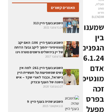
סובלת,
מאמרים קשורים
מותג
חדש:
BLENDIM
השבוע בענף היין 313
שמענו
24 בדצמבר 2021
בין
השבוע בענף היין 106: האם יקב
הגפנים
מונטיפיורי יהפוך ליקב גבע? הדתה
של יין בירושלים ורשמים מטרה וינו
26.1.24:
8 בדצמבר 2017
אדם
השבוע בענף היין 261: למה אין
נשים שמשפיעות על תעשיית היין
מונטיפיורי
בישראל, וכבוד לאורי שקד – איש
השנה של הענף ובצדק
זכה
27 בנובמבר 2020
בפרס
השבוע שהיה בענף היין: 9
מפעל
11 באוקטובר 2015