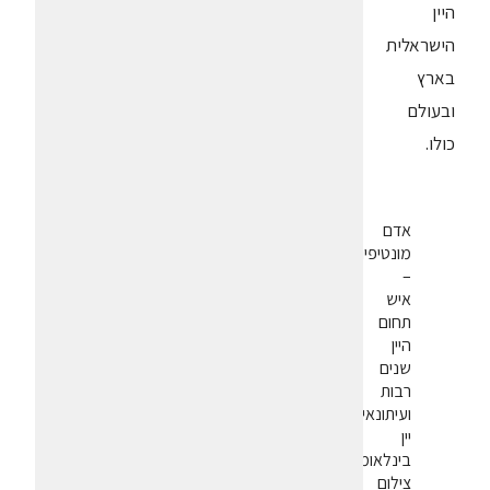
היין
הישראלית
בארץ
ובעולם
כולו.
אדם
מונטיפיורי
–
איש
תחום
היין
שנים
רבות
ועיתונאי
יין
בינלאומי.
צילום