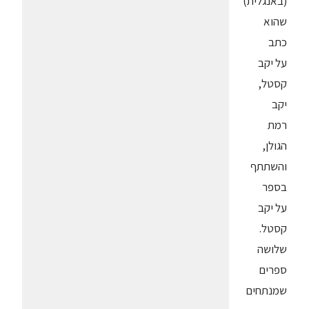
(באנגלית)
שהוא
כתב
על יקב
קסטל,
יקב
רמת
הגולן,
והשתתף
בספר
על יקב
קסטל.
שלושה
ספרים
שמנתחים