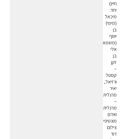
חיים
יחד:
מיכאל
(מימי)
בן
יוסף
(משמאל),
אלי
בן
זקן
–
קסטל
ורזיאל,
יאיר
מרגלית
–
מרגלית
ואדם
מונטיפיורי.
צילום
דוד