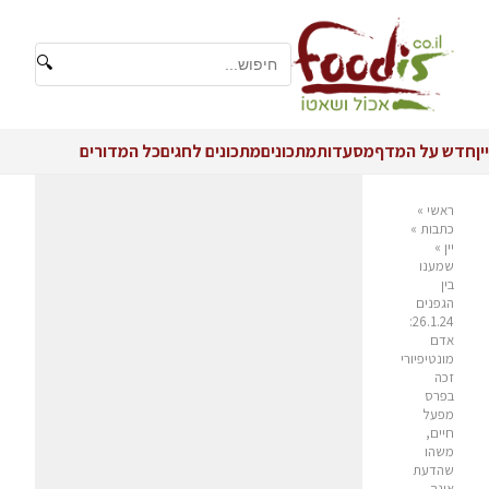
🔍
יין
חדש על המדף
מסעדות
מתכונים
מתכונים לחגים
כל המדורים
ראשי
»
כתבות
»
יין
»
שמענו
בין
הגפנים
26.1.24:
אדם
מונטיפיורי
זכה
בפרס
מפעל
חיים,
משהו
שהדעת
אינה