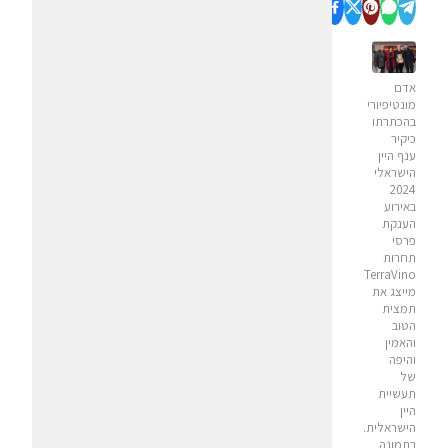
אדם
מונטיפיורי
בהכתרתו
כיקיר
ענף היין
הישראלי
2024
באירוע
הענקת
פרסי
תחרות
TerraVino
מייצג את
תמצית
הטוב
והאמין
והיפה
של
תעשיית
היין
הישראלית.
בתמונה