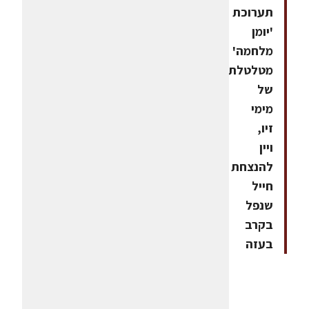
תערוכת
'יומן
מלחמה'
מטלטלת
של
מימי
זיו,
ויין
להנצחת
חייל
שנפל
בקרב
בעזה