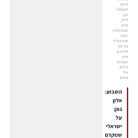
מימין
לשמאל:
הבן
דיויד,
אדם
מונטיפיורי,
דפנה
שטרנפלד
בת זוגו
וחיים גן
איש
הענבים.
צילום
איל
גוטמן
השבוע:
אלון
גונן
על
ישראלי
שמקדם