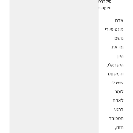
סילברמן
dpsimsaged
אדם
מונטיפיורי
נושם
וחי את
היין
הישראלי,
והמשפט
שיש לי
לומר
לאדם
ברגע
המכובד
הזה,