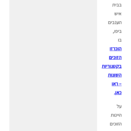
בבית
איש
הענבים
ביפו,
בו
הוכרזו
הזוכים
בקטגוריות
השונות
– ראו
כאן.
על
היינות
הזוכים