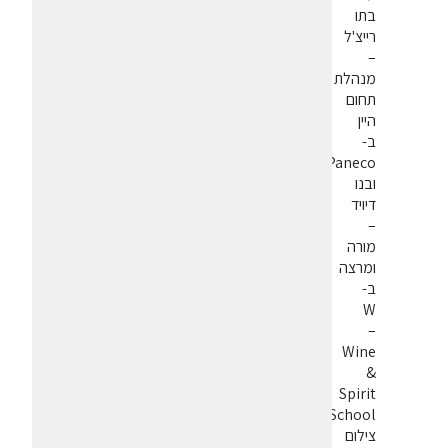
בתו
רייצ'ל
–
מנהלת
תחום
היין
ב-
Paneco
ובנו
דיויד
–
מורה
ומרצה
ב-
W
–
Wine
&
Spirit
School.
צילום