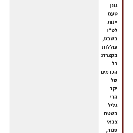
גונן
טעם
יינות
לט"ו
בשבט,
עולֵלות
בקצרה:
כל
הכרמים
של
יקב
הרי
גליל
בשטח
צבאי
סגור,