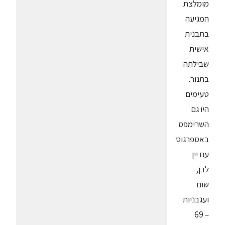
מומלצת
המגיעה
בתבנית
אישית
שבילתה
בתנור.
טעימים
היו גם
השרימפס
באספרגוס
עם יין
לבן,
שום
ועגבניות
– 69