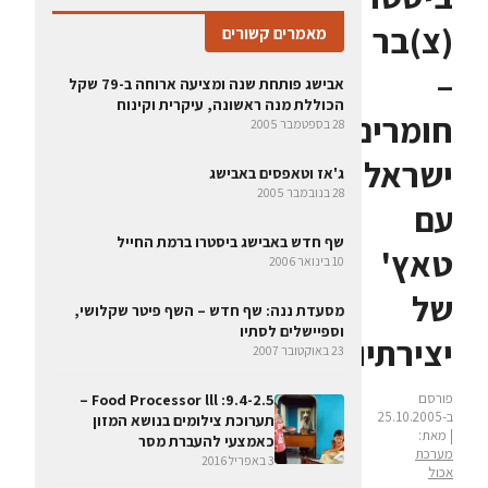
(צ)בר
מאמרים קשורים
–
אבישג פותחת שנה ומציעה ארוחה ב-79 שקל
הכוללת מנה ראשונה, עיקרית וקינוח
חומרים
28 בספטמבר 2005
ישראליים
ג'אז וטאפסים באבישג
28 בנובמבר 2005
עם
שף חדש באבישג ביסטרו ברמת החייל
טאץ'
10 בינואר 2006
של
מסעדת ננה: שף חדש – השף פיטר שקלושי,
וספיישלים לסתיו
יצירתיות
23 באוקטובר 2007
פורסם
9.4-2.5: Food Processor lll –
ב-25.10.2005
תערוכת צילומים בנושא המזון
| מאת:
כאמצעי להעברת מסר
מערכת
3 באפריל 2016
אכול