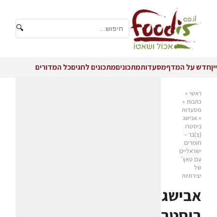
🔍
יין
חדש על המדף
מסעדות
מתכונים
מתכונים לחגים
כל המדורים
ראשי
»
כתבות
»
מסעדות
»
אבישג
ביסטרו
(צ)בר –
חומרים
ישראליים
עם טאץ'
של
יצירתיות
אבישג
ביסטרו