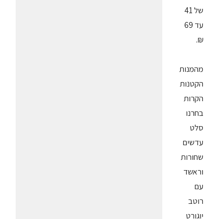
של 41
עד 69
₪.
מהמנות
הקטנות
הקרות
בחרנו
סלט
עדשים
שחורות
וראשד
עם
רוטב
יוגורט