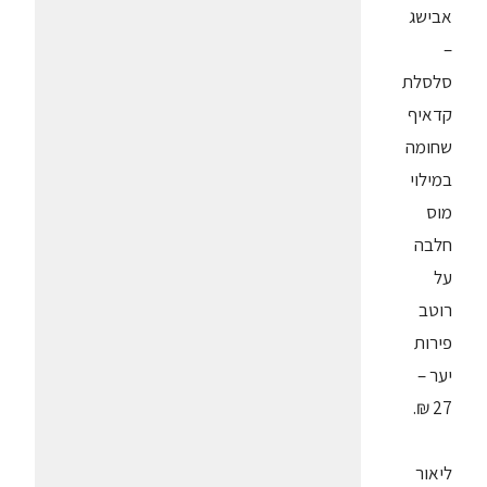
אבישג
–
סלסלת
קדאיף
שחומה
במילוי
מוס
חלבה
על
רוטב
פירות
יער –
27 ₪.
ליאור