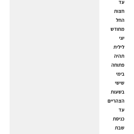
עד
חצות
החל
מחודש
יוני
לילית
תהיה
פתוחה
בימי
שישי
בשעות
הצהריים
עד
כניסת
שבת