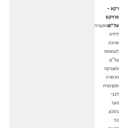
רקע –
פרויקט
על"ם
מסעדת
לילית
שייכת
לעמותת
על"ם
ומעניקה
הכשרה
מקצועית
לבני
נוער
בסכון.
בני