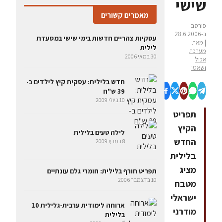
שישי
מאמרים קשורים
פורסם
ב-28.6.2006
עסקיות צהריים חדשות בימי שישי במסעדת
| מאת:
לילית
מערכת
30 במאי 2006
אכול
ושאטו
חדש בלילית: עסקית קיץ לילדים ב-
39 ש"ח
10 ביולי 2009
תפריט
הקיץ
לילה טעים בלילית
החדש
8 במרץ 2009
בלילית
מציג
תפריט חורף בלילית: חומרי גלם עונתיים
10 בדצמבר 2006
מטבח
ישראלי
ארוחה לימודית ערבית-גלילית 10
מודרני
בלילית