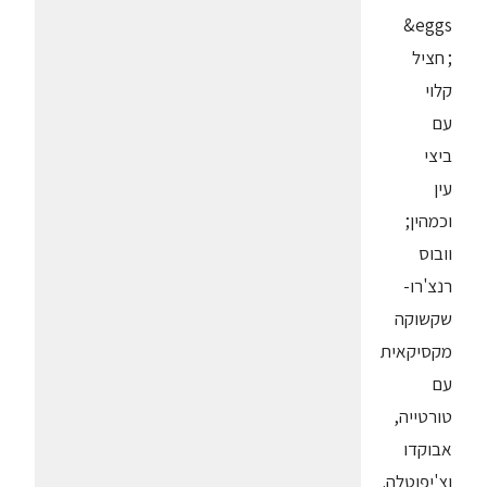
&eggs
; חציל
קלוי
עם
ביצי
עין
וכמהין;
וובוס
רנצ'רו-
שקשוקה
מקסיקאית
עם
טורטייה,
אבוקדו
וצ'יפוטלה.