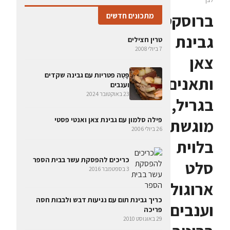
ברוסקטה
מתכונים חדשים
גבינת
טרין חצילים
7 ביולי 2008
צאן
פָּטֶה פטריות עם גבינה שקדים
ותאנים
וענבים
23 באוקטובר 2024
בגריל,
מוגשת
פילה סלמון עם גבינת צאן ואנטי פסטי
26 ביולי 2006
בלוית
כריכים להפסקת עשר בבית הספר
סלט
3 בספטמבר 2016
ארוגולה
כריך גבינת תום עם נגיעות דבש ולבבות חסה
וענבים
פריכה
29 באוגוסט 2010