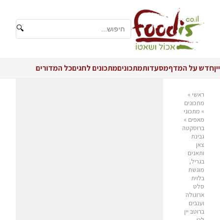
🔍
יין
חדש על המדף
מסעדות
מתכונים
מתכונים לחגים
כל המדורים
ראשי
»
מתכונים
»
מתכוני
מאפים
»
ברוסקטה
גבינת
צאן
ותאנים
בגריל,
מוגשת
בלוית
סלט
ארוגולה
וענבים
ברוטב יין
לבן