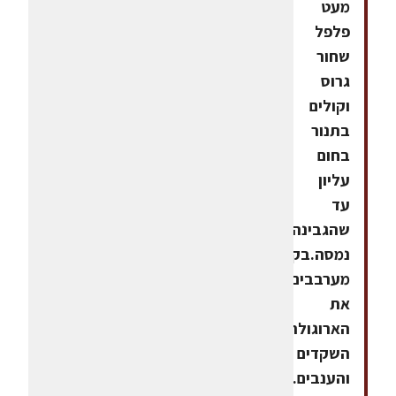
מעט
פלפל
שחור
גרוס
וקולים
בתנור
בחום
עליון
עד
שהגבינה
נמסה.בקערה
מערבבים
את
הארוגולה,
השקדים
והענבים.