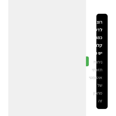
רוצה
לדעת
כמה
קלוריות
יש פה?
ניתוח
גלה ב-CalGal
תזונתי
אוטומטי
של
מתכון
זה