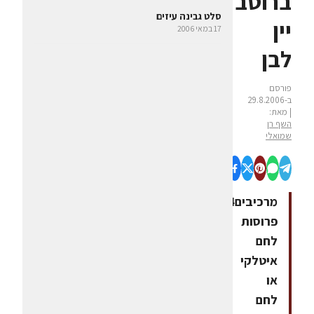
ברוטב
סלט גבינה עיזים
יין
17 במאי 2006
לבן
פורסם
ב-29.8.2006
| מאת:
השף רן
שמואלי
מרכיבים4
פרוסות
לחם
איטלקי
או
לחם