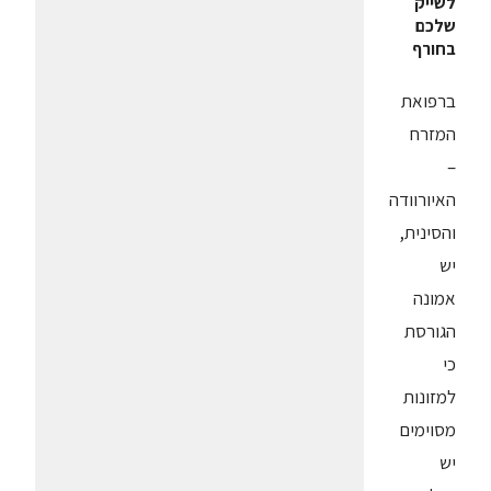
לשייק
שלכם
בחורף
ברפואת
המזרח
–
האיורוודה
והסינית,
יש
אמונה
הגורסת
כי
למזונות
מסוימים
יש