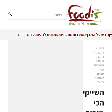
🔍
יין
חדש על המדף
מסעדות
מתכונים
מתכונים לחגים
כל המדורים
ראשי
»
כתבות
»
כתבות
אורח
»
השייקים
הכי
טובים
לשתייה
בחורף
השייקים
הכי