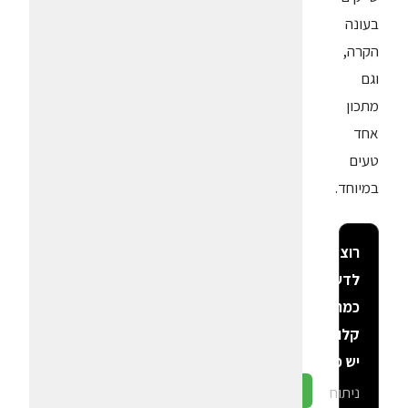
בעונה
הקרה,
וגם
מתכון
אחד
טעים
במיוחד.
רוצה
לדעת
כמה
קלוריות
יש פה?
ניתוח
גלה ב-CalGal