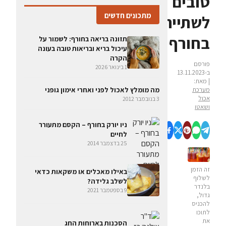
טובים
מתכונים חדשים
לשתייה
בחורף
תזונה בריאה בחורף: לשמור על
עיכול בריא ובריאות טובה בעונה
הקרה
פורסם
1 בינואר 2026
ב-13.11.2023
| מאת:
מערכת
מה מומלץ לאכול לפני ואחרי אימון גופני
אכול
3 בנובמבר 2012
ושאטו
ניו יורק בחורף – הקסם מתעורר
לחיים
25 בדצמבר 2014
זה הזמן
באילו מאכלים או משקאות כדאי
לשלוף
לשלב גלידה?
בלנדר
9 בספטמבר 2021
גדול,
להכניס
לתוכו
את
הסכנות בארוחות החג