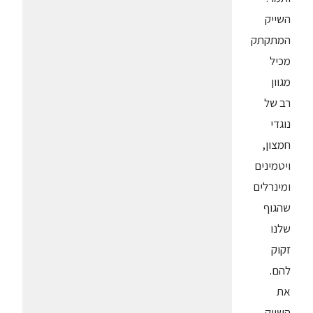
השייק
המתקתק
מכיל
מגוון
רב של
נוגדי
חמצון,
ויטמינים
ומינרלים
שהגוף
שלנו
זקוק
להם.
את
השייק