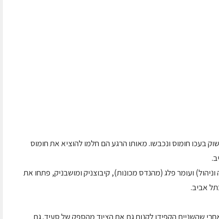
ק בעכו חומוס ונכבשו. מאותו הרגע הם חלמו להוציא את חומוס
ב.
וניהול) ועומר פלג (מהנדס מכונות), קיבוצניק ומושבניק, פתחו את
תל אביב.
חרי שהשניים הקפידו לקנות גם את הציוד מהספק של סעיד. גם