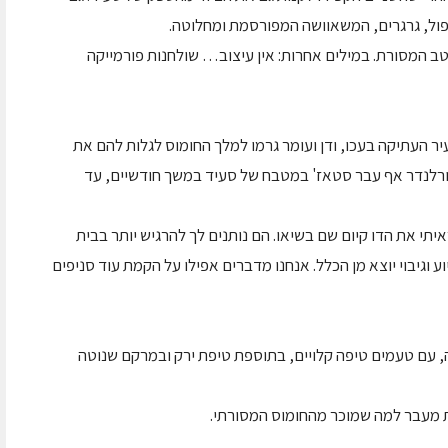
פול, גרגרים, המשאוושה המפורסמת ומחלוטה.
טב המסורת. במילים אחרות: אין עיצוב… שולחנות פורמייקה
 בתוך השוק של העיר העתיקה בעכו, ודן ועומר גרמו למלך החומוס לגלות להם את
קורלנדר אף עבר סטאז' במטבח של סעיד במשך חודשיים, עד
איתי את הדו קיום שם בשיאו. הם נותנים לך להרגיש יותר בבית
ע וגיבוי יוצא מן הכלל. אנחנו מדברים אפילו על הקמת עוד סניפים
יא לימונית ועדינה, עם טעמים טיפה קלויים, בתוספת טיפת ירק ובמרקם שנוטה