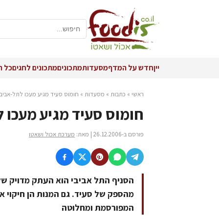
יין
חדש על המדף
מסעדות
מתכונים
מתכונים לחגים
כל ה
ראשי
»
כתבות
»
מסעדות
»
חומוס סעיד מגיע מעכו לתל-אביב
חומוס סעיד מגיע מעכו 
פורסם ב-26.12.2006 | מאת:
מערכת אכול ושאטו
הסניף התל אביבי הוא העתק מדויק של 
מהספק של סעיד. גם המנות הן חיקוי א
המפורסמת ומחלוטה