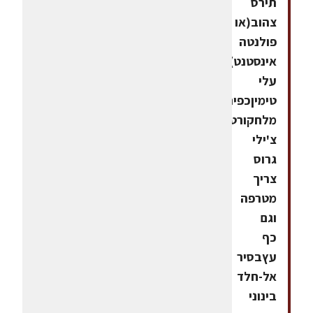
תירס
צהוב(או
פולנטה
אינסטנט)כמה
עלי
טימיןכפית
מלחקורט
צ'ילי
גרוס
צריך
מטרפה
וגם
כף
עץבסיר
אל-חלד
בינוני