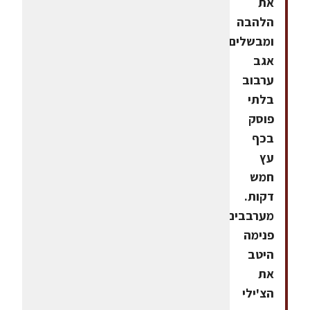
את
הלהבה
ומבשלים
אגב
ערבוב
בלתי
פוסק
בכף
עץ
חמש
דקות.
מערבבים
פנימה
היטב
את
הצ'ילי