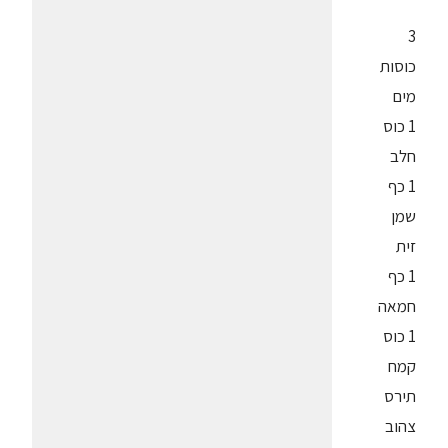
3
כוסות
מים
1 כוס
חלב
1 כף
שמן
זית
1 כף
חמאה
1 כוס
קמח
תירס
צהוב