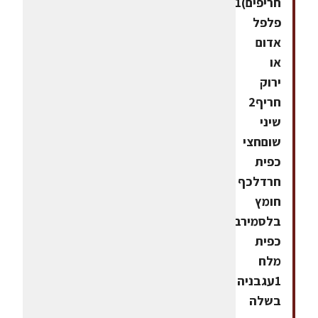
חריפים)1
פלפל
אדום
או
ירוק
חריף2
שיני
שוםחצי
כפית
חרדלכף
חומץ
בלסמירבע
כפית
מלח
1עגבניה
בשלה