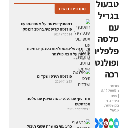
טבעול
מתכונים חדשים
בגריל
רוסטביף סינטה על אספרגוס עם
עם
פולנטה קריספית ברוטב רומסקו
14 במרץ 2014
סלסה
פלפלים
סירות פלפלים ממולאות בסגנון ים תיכוני
מוגשות על מצא פולנטה
ופולנטה
31 ביולי 2005
רכה
פולנטה תירס ושקדים
23 ביולי 2014
פורסם
ב-8.12.2005
| מאת:
חזה עוף עם נענע יבשה וטימין עם סלסה
השף צחי
אפרסקים
בוקששתר,
6 בספטמבר 2005
טבעול
כרע עוף במשרה עשבי תיבול