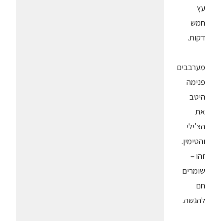
עץ
חמש
דקות.
מערבבים
פנימה
היטב
את
הצ'ילי
והטימין.
זהו –
שומרים
חם
להגשה.