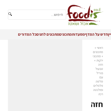
🔍
יין
חדש על המדף
מסעדות
מתכונים
מתכונים לחגים
כל המדורים
ראשי
»
מתכונים
»
מתכוני
ירקות
»
חזה
טבעול
בגריל
עם
סלסה
פלפלים
ופולנטה
רכה
חזה