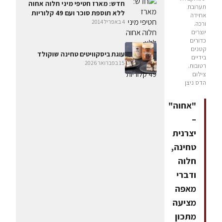
חדש: מארז חטיפי מיני חלוה אחוה
תערובת
ללא תוספת סוכר ועם 49 קלוריות
אחידה
4 באפריל 2014
ורכה.
יוצרים
כדורים
קטנים
עוגת ביסקוויטים טחינה שוקולד
בידיים
15 בפברואר 2026
רטובות.
צילום
הדס ניצן
"אחוה"
–
יצרנית
טחינה,
חלוה
ודברי
מאפה
מציעה
מתכון