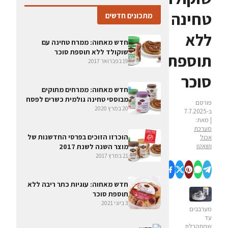
טחינה
מתכונים חדשים
ללא
חדש מאחוה: ממרח טחינה עם
שוקולד ללא תוספת סוכר
תוספת
19 בפברואר 2017
סוכר
חדש מאחוה: ממרחים מתוקים
מבוססי טחינה גולמית כשרים לפסח
פורסם
20 במרץ 2020
ב-7.7.2025
| מאת:
מערכת
הוכרזו הזוכים בפרסי החדשנות של
אכול
ושאטו
מוצר השנה לשנת 2017
21 במרץ 2017
חדש מאחוה: עוגיות כתר ריבה ללא
תוספת סוכר
3 ביוני 2021
מערבבים
עד
שמתקבלת