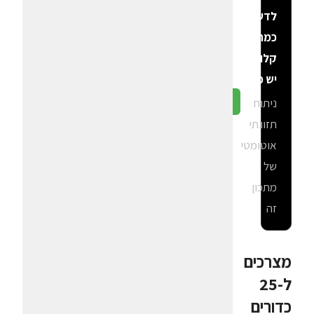
לדעת
כמה
קלוריות
יש פה?
ניתוח
גלה ב-CalGal
תזונתי
אוטומטי
של
מתכון
זה
מצרכים
ל-25
כדורים