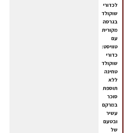
לכדורי
שוקולד
בגרסה
מקורית
עם
טוויסט:
כדורי
שוקולד
טחינה
ללא
תוספת
סוכר
במרקם
עשיר
ובטעם
של