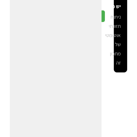
יש פה?
ניתוח
גלה ב-CalGal
תזונתי
אוטומטי
של
מתכון
זה