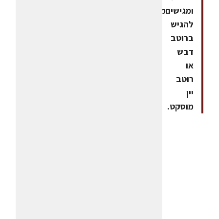
ומגישיםמומלץ
להגיש
ברוטב
דבש
או
רוטב
יין
מוסקט.