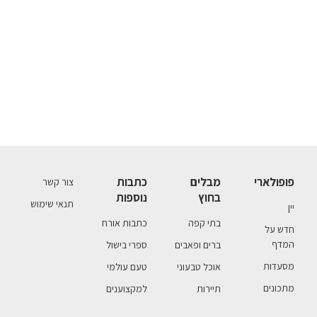
פופולארי
מבלים
כתבות
צור קשר
בחוץ
נוספות
תנאי שימוש
יין
בתי קפה
כתבות אורח
חדש על
המדף
ברים ופאבים
ספרי בישול
מסעדות
אוכל טבעוני
טעם עולמי
מתכונים
תיירות
למקצוענים