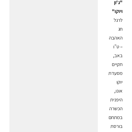
"ג'ון
ויוקו"
לרגל
חג
האהבה
– ט"ו
באב,
תקיים
מסעדת
יוקו
אונו,
היפנית
הכשרה
במתחם
בורסת