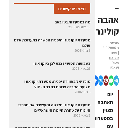
–
מאמרים קשורים
אהבה
מה במסעדות בטו באב
13 באוגוסט 2005
קולינרית
מסעדת יוקו אונו היפנית הכשרה בתערוכת אדם
פורסם
עולם
ב-8.8.2006
6 ביולי 2005
| מאת:
מערכת
אכול
בשבועות הסושי נצבע לבן ביוקו אונו
ושאטו
28 במאי 2006
מונדיאל באווירה יפנית: מסעדת יוקו אונו
מציעה הקרנה פרטית בחדר ה- VIP
6 ביוני 2006
יום
האהבה
מסעדת יוקו אונו חידשה והעשירה את תפריט
מצוין
היינות על טהרת היינות הישראליים
5 במאי 2006
במסעדות
עם