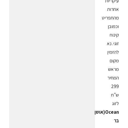
עיקריות
אחרות
מהתפריט
וכמובן
קינוח
זוגי. נא
להזמין
מקום
מראש
המחיר
299
ש"ח
לזוג
Ocean(אושן)-
בר