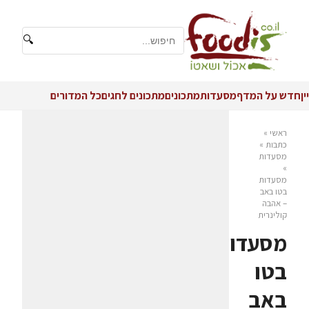
🔍
יין
חדש על המדף
מסעדות
מתכונים
מתכונים לחגים
כל המדורים
ראשי
»
כתבות
»
מסעדות
»
מסעדות
בטו באב
– אהבה
קולינרית
מסעדות
בטו
באב