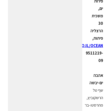
פירות
ים,
משכית
30
הרצליה
פיתוח,
WWW.REST.CO.IL/OCEAN
9511219-
09
אהבה
ים-יבשה
שף טל
הרשקוביץ,
מהרסטו-בר