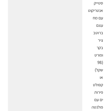
סטייק
אנטריקוט
עם מח
עצם
ברוטב
ציר
בקר
ופורט
(98
שקל)
או
קסולט
פירות
ים עם
פולנטה