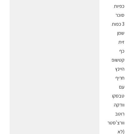
כפיות
סוכר
3 כפות
שמן
זית
כף
קטשופ
היינץ
חריף
עם
טבסקו
וודקה
רוטב
וורצ'סטר
(לא