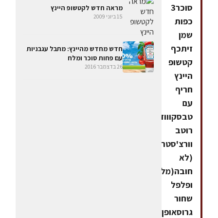
סוכר3
מראה חדש לקטשופ היינץ
15 ביוני 2009
כפות
שמן
זיתכף
חדש מחדש מהיינץ: מתבל עגבניות
עם פחות סוכר ומלח
קטשופ
26 בדצמבר 2016
היינץ
חריף
עם
טבסקווודקה
רוטב
וורצ'סטר
(לא
חובה(מלח
ופלפל
שחור
גרוסאופן