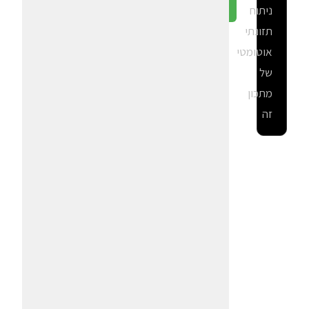
ניתוח
גלה ב-CalGal
תזונתי
אוטומטי
של
מתכון
זה