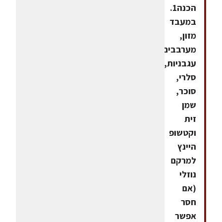
הכנה1.
במעבד
מזון,
מערבבים
עגבניות,
סלרי,
סוכר,
שמן
זית
וקטשופ
היינץ
למרקם
נוזלי
(אם
חסר
אפשר