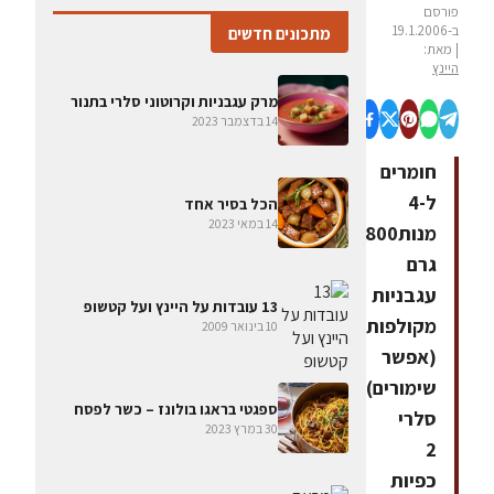
פורסם
ב-19.1.2006
מתכונים חדשים
| מאת:
היינץ
מרק עגבניות וקרוטוני סלרי בתנור
14 בדצמבר 2023
חומרים
ל-4
הכל בסיר אחד
14 במאי 2023
מנות800
גרם
עגבניות
13 עובדות על היינץ ועל קטשופ
מקולפות
10 בינואר 2009
(אפשר
שימורים)גבעול
ספגטי בראגו בולונז – כשר לפסח
סלרי
30 במרץ 2023
2
כפיות