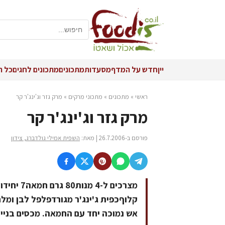
יין
חדש על המדף
מסעדות
מתכונים
מתכונים לחגים
כל ה
ראשי
»
מתכונים
»
מתכוני מרקים
»
מרק גזר וג'ינג'ר קר
מרק גזר וג'ינג'ר קר
פורסם ב-26.7.2006 | מאת:
השפית אמילי גולדברג, צידון
קלוףכפית ג'ינג'ר מגורדפלפל לבן ומל
אש נמוכה יחד עם החמאה. מכסים בניי