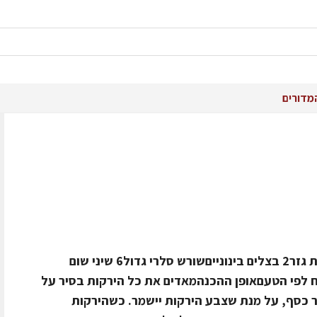
מדורים
מצרכים ל-4 מנות80 גרם חמאה7 יחידות גזר2 בצלים בינונייםשורש סלרי גדול6 שיני שום
ח לפי הטעםאופן ההכנהמאדים את כל הירקות בסיר על
ר כסף, על מנת שצבע הירקות יישמר. כשהירקות