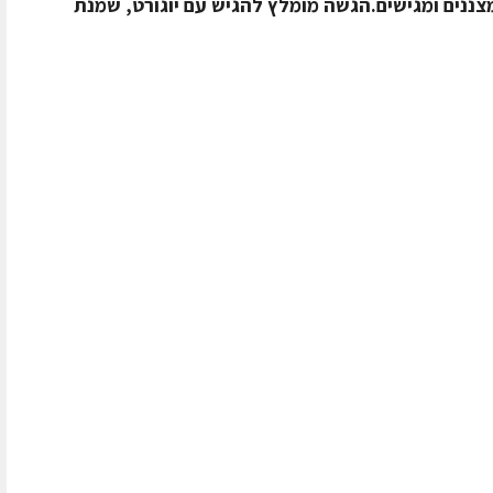
צננים ומגישים.הגשה מומלץ להגיש עם יוגורט, שמנת