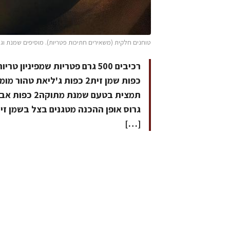
טוחנים חלקית (משאירים חתיכות פטריות). מוסיפים שמנת וג'לטין ג'ליאת מומס ו-15 טיפות בטעם 
[…]