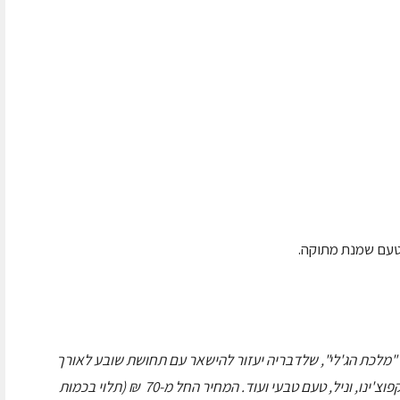
ליאת חתוכה "מלכת הג'לי", שלדבריה יעזור להישאר עם תחושת שובע לאורך
היום במגוון גרסאות וטעמים: קרם ברולה, קוקוס, קפוצ'ינו, וניל, טעם טבעי ועוד. המחיר החל מ-70 ₪ (תלוי בכמות