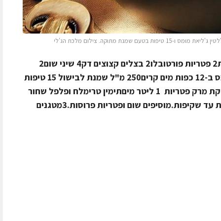
שמנת מתוקה. צילום מלכת הג'לי
רכיבים 500 גרם פטריות שמפיניון טריות2 פטריות פורטובלו2 בצלים קצוצים דק4 שיני שום2
כפות שמן זית2 כפות ג'ליאת טהור מומס ב-12 כפות מים קרים250 מ"ל שמנת לבישול 15 טיפות
תמצית בטעם שמנת מתוקה2 כפות אבקת מרק פטריות 1 ליטר מיםתימין טרימלח ופלפל שחור
גרוס אופן ההכנה מטגנים בצל בשמן זית עד שקיפות.מוסיפים שום ופטריות פרוסות.3מטגנים