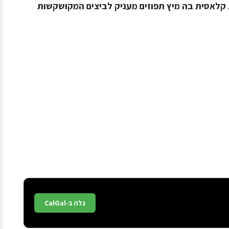
ת קלאסית בה מיץ תפוזים מעניק לביצים המקושקשות
גלה ב-CalGal