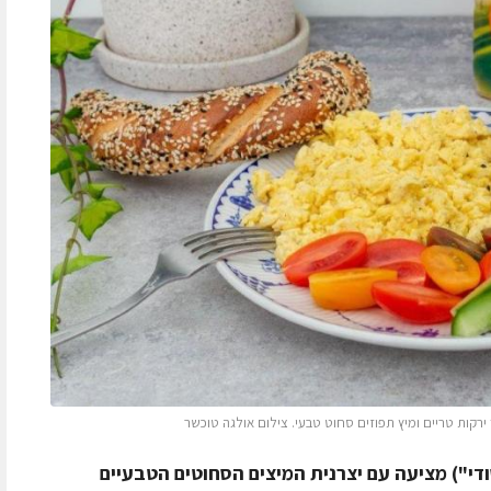
קות טריים ומיץ תפוזים סחוט טבעי. צילום אולגה טוכשר
י") מציעה עם יצרנית המיצים הסחוטים הטבעיים